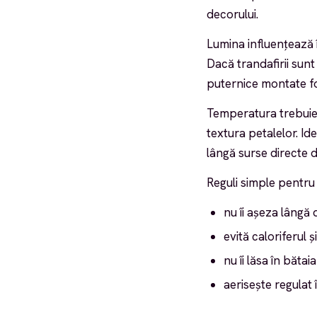
decorului.
Lumina influențează 
Dacă trandafirii sunt
puternice montate fo
Temperatura trebuie s
textura petalelor. Id
lângă surse directe d
Reguli simple pentru 
nu îi așeza lângă
evită caloriferul ș
nu îi lăsa în bătai
aerisește regulat