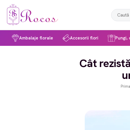
Ambalaje florale
Accesorii flori
Pungi, c
Cât rezistă
u
Prima