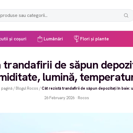
utii și coșuri
Lumânări
Flori și plante
 trandafirii de săpun depozit
miditate, lumină, temperatu
 pagină
/
Blogul Rocos
/
Cât rezistă trandafirii de săpun depozitați în baie: u
26 February 2026 · Rocos