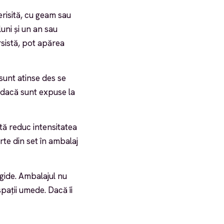
erisită, cu geam sau
luni și un an sau
ersistă, pot apărea
sunt atinse des se
 dacă sunt expuse la
tă reduc intensitatea
rte din set în ambalaj
igide. Ambalajul nu
spații umede. Dacă îi