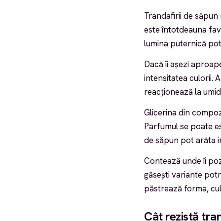
Trandafirii de săpun r
este întotdeauna fav
lumina puternică pot
Dacă îi așezi aproape
intensitatea culorii.
reacționează la umidi
Glicerina din compozi
Parfumul se poate es
de săpun pot arăta imp
Contează unde îi pozi
găsești variante potr
păstrează forma, cul
Cât rezistă tran