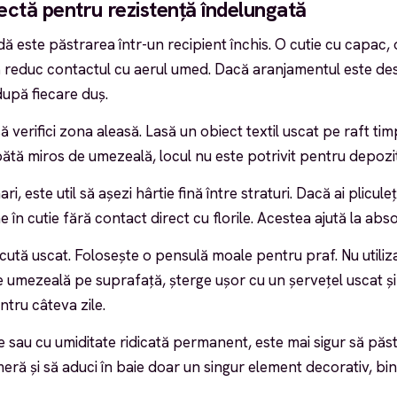
ectă pentru rezistență îndelungată
 este păstrarea într-un recipient închis. O cutie cu capac, 
reduc contactul cu aerul umed. Dacă aranjamentul este desc
după fiecare duș.
ă verifici zona aleasă. Lasă un obiect textil uscat pe raft tim
tă miros de umezeală, locul nu este potrivit pentru depozi
i, este util să așezi hârtie fină între straturi. Dacă ai pliculeț
 în cutie fără contact direct cu florile. Acestea ajută la absor
ută uscat. Folosește o pensulă moale pentru praf. Nu utiliza
 umezeală pe suprafață, șterge ușor cu un șervețel uscat și 
ntru câteva zile.
ție sau cu umiditate ridicată permanent, este mai sigur să păst
eră și să aduci în baie doar un singur element decorativ, bin