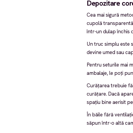
Depozitare cor
Cea mai sigură metodă
cupolă transparentă 
într-un dulap închis 
Un truc simplu este s
devine umed sau capă
Pentru seturile mai mar
ambalaje, le poți pune
Curățarea trebuie făc
curățare. Dacă apare
spațiu bine aerisit pe
În băile fără ventila
săpun într-o altă cam