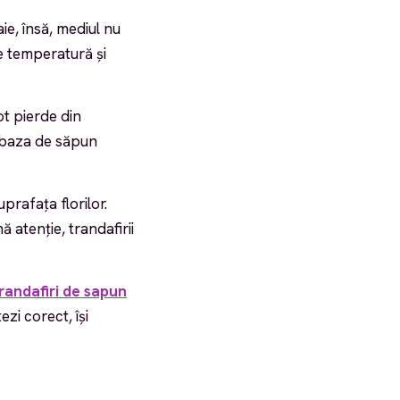
aie, însă, mediul nu
e temperatură și
ot pierde din
ă baza de săpun
prafața florilor.
 atenție, trandafirii
randafiri de sapun
zi corect, își
?