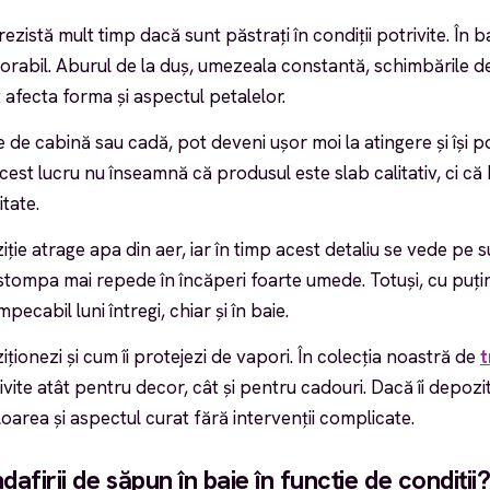
ezistă mult timp dacă sunt păstrați în condiții potrivite. În b
orabil. Aburul de la duș, umezeala constantă, schimbările d
 afecta forma și aspectul petalelor.
 de cabină sau cadă, pot deveni ușor moi la atingere și își p
 Acest lucru nu înseamnă că produsul este slab calitativ, ci c
tate.
ție atrage apa din aer, iar în timp acest detaliu se vede pe su
tompa mai repede în încăperi foarte umede. Totuși, cu puțină
ecabil luni întregi, chiar și în baie.
ționezi și cum îi protejezi de vapori. În colecția noastră de
t
ivite atât pentru decor, cât și pentru cadouri. Dacă îi depozite
oarea și aspectul curat fără intervenții complicate.
dafirii de săpun în baie în funcție de condiții