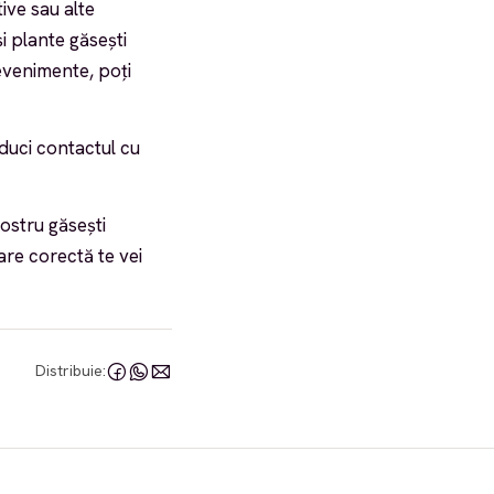
ive sau alte
și plante găsești
evenimente, poți
educi contactul cu
nostru găsești
are corectă te vei
Distribuie: