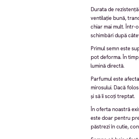
Durata de rezistență 
ventilație bună, trand
chiar mai mult. Într-
schimbări după câte
Primul semn este supr
pot deforma. În timp
lumină directă.
Parfumul este afectat
mirosului. Dacă folos
și să îi scoți treptat.
În oferta noastră exi
este doar pentru prez
păstrezi în cutie, co