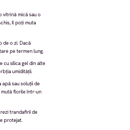
o vitrină mică sau o
his, îl poți muta
p de o zi. Dacă
tare pe termen lung.
e cu silica gel din alte
bția umidității.
 apă sau soluții de
mută florile într-un
rezi trandafirii de
e protejat.