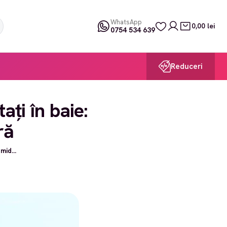
WhatsApp
0,00 lei
0754 534 639
Reduceri
ați în baie:
ră
mid...