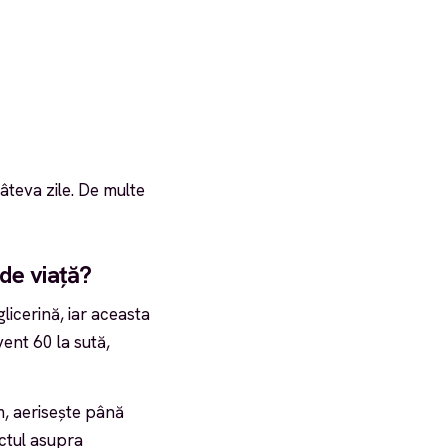
âteva zile. De multe
de viață?
licerină, iar aceasta
ent 60 la sută,
am, aerisește până
ctul asupra