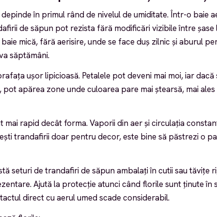
depinde în primul rând de nivelul de umiditate. Într-o baie a
afirii de săpun pot rezista fără modificări vizibile între șase 
o baie mică, fără aerisire, unde se face duș zilnic și aburul p
va săptămâni.
afața ușor lipicioasă. Petalele pot deveni mai moi, iar dacă 
, pot apărea zone unde culoarea pare mai ștearsă, mai ales
 mai rapid decât forma. Vaporii din aer și circulația constan
ești trandafirii doar pentru decor, este bine să păstrezi o pa
stă seturi de trandafiri de săpun ambalați în cutii sau tăvițe r
entare. Ajută la protecție atunci când florile sunt ținute în 
ntactul direct cu aerul umed scade considerabil.