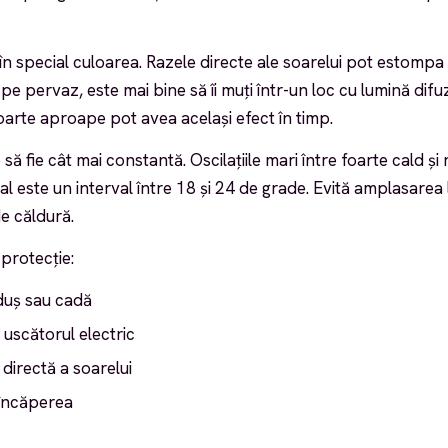
în special culoarea. Razele directe ale soarelui pot estompa
 pe pervaz, este mai bine să îi muți într-un loc cu lumină difu
arte aproape pot avea același efect în timp.
ă fie cât mai constantă. Oscilațiile mari între foarte cald și
eal este un interval între 18 și 24 de grade. Evită amplasarea
e căldură.
protecție:
 duș sau cadă
i uscătorul electric
a directă a soarelui
 încăperea