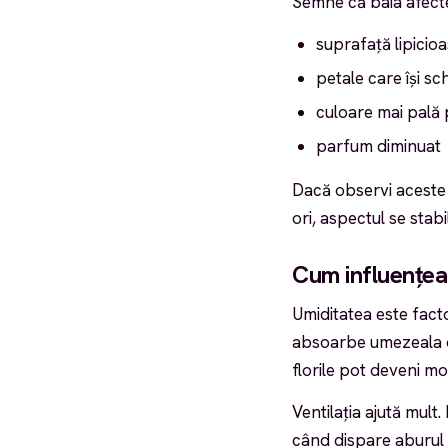
Semne că baia afecte
suprafață lipicioa
petale care își s
culoare mai pală 
parfum diminuat
Dacă observi aceste 
ori, aspectul se stab
Cum influențeaz
Umiditatea este facto
absoarbe umezeala di
florile pot deveni moi
Ventilația ajută mult
când dispare aburul 