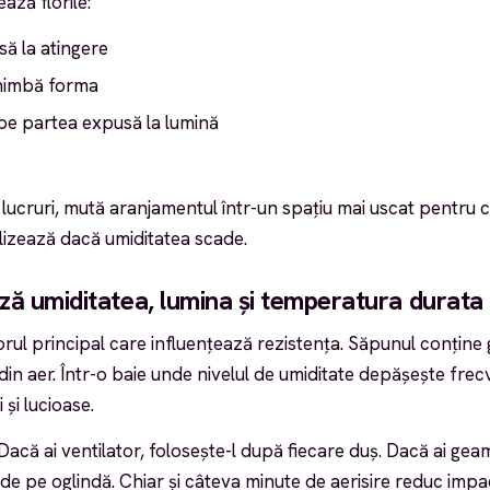
ază florile:
să la atingere
chimbă forma
pe partea expusă la lumină
lucruri, mută aranjamentul într-un spațiu mai uscat pentru c
ilizează dacă umiditatea scade.
ă umiditatea, lumina și temperatura durata 
rul principal care influențează rezistența. Săpunul conține g
n aer. Într-o baie unde nivelul de umiditate depășește frecv
 și lucioase.
. Dacă ai ventilator, folosește-l după fiecare duș. Dacă ai ge
de pe oglindă. Chiar și câteva minute de aerisire reduc impa