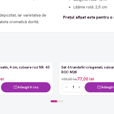
Lățime rolă: 2,5 cm
 depozitat, iar varietatea de
Prețul afișat este pentru o 
paleta cromatică dorită.
satin, 4 cm, culoare roz NR. 43
Set 6 trandafiri criogenati, culoar
-23%
ROC M28
lei
77,00 lei
100,00 lei
Adaugă în coș
Adaugă î