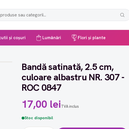
utii și coșuri
Lumânări
Flori și plante
Bandă satinată, 2.5 cm,
culoare albastru NR. 307 -
ROC 0847
17,00 lei
TVA inclus
Stoc disponibil