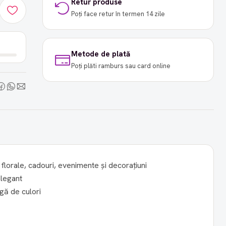
Retur produse
Poți face retur în termen 14 zile
Metode de plată
Poți plăti ramburs sau card online
florale, cadouri, evenimente și decorațiuni
elegant
gă de culori