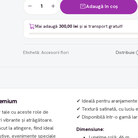
Adaugă în coș
Mai adaugă
300,00 lei
și ai transport gratuit!
Etichetă:
Accesorii flori
Distribuie:
premium
✔ Ideală pentru aranjamente 
✔ Textură satinată, cu luciu 
 tale cu aceste role de
✔ Disponibilă într-o gamă lar
i vibrante și atrăgătoare.
cut la atingere, fiind ideal
Dimensiune:
stive, evenimente speciale
Lungime rolă: 46 m