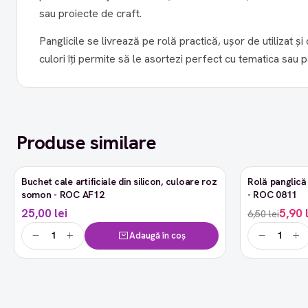
sau proiecte de craft.
Panglicile se livrează pe rolă practică, ușor de utilizat și
culori îți permite să le asortezi perfect cu tematica sau 
Produse similare
Buchet cale artificiale din silicon, culoare roz
Rolă panglică 
-9%
somon - ROC AF12
- ROC 0811
25,00 lei
5,90 
6,50 lei
Adaugă în coș