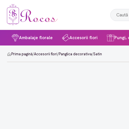
Ambalaje florale
Accesorii flori
Pungi, c
Prima pagină
/
Accesorii flori
/
Panglica decorativa
/
Satin