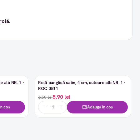
rolă.
e alb NR. 1 -
Rolă panglică satin, 4 cm, culoare alb NR. 1 -
-9%
ROC 0811
5,90 lei
6,50 lei
n coș
Adaugă în coș