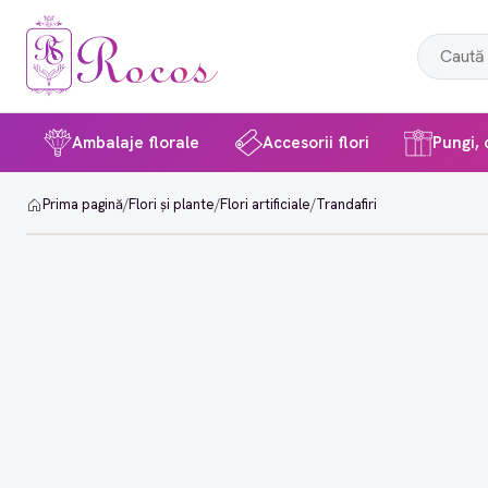
Ambalaje florale
Accesorii flori
Pungi, c
Prima pagină
/
Flori și plante
/
Flori artificiale
/
Trandafiri