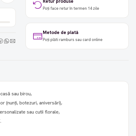
Retur produse
Poți face retur în termen 14 zile
Metode de plată
Poți plăti ramburs sau card online
 casă sau birou,
 (nunți, botezuri, aniversări),
rsonalizate sau cutii florale,
.