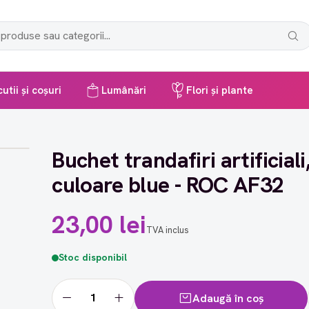
utii și coșuri
Lumânări
Flori și plante
Buchet trandafiri artificiali
culoare blue - ROC AF32
23,00 lei
TVA inclus
Stoc disponibil
Adaugă în coș