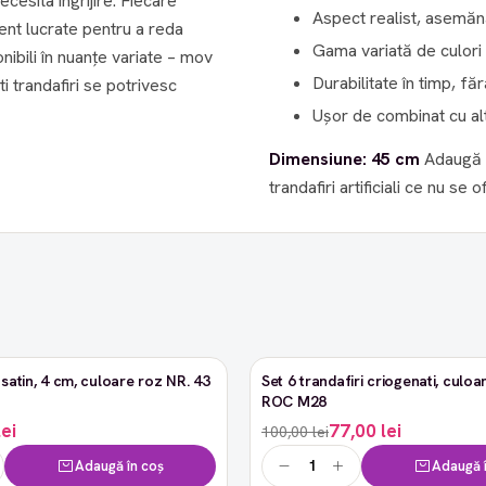
a îngrijire. Fiecare
Aspect realist, asemănăt
ent lucrate pentru a reda
Gama variată de culori
nibili în nuanțe variate – mov
Durabilitate în timp, făr
ti trandafiri se potrivesc
Ușor de combinat cu alt
Dimensiune: 45 cm
Adaugă farmec și rafinament decorului tău cu aceste buchete de
trandafiri artificiali ce nu se o
satin, 4 cm, culoare roz NR. 43
Set 6 trandafiri criogenati, culoar
-23%
ROC M28
lei
77,00 lei
100,00 lei
Adaugă în coș
Adaugă î