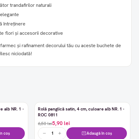
or trandafirilor naturali
 elegante
ă întreținere
e flori și accesorii decorative
filesc niciodată!
e alb NR. 1 -
Rolă panglică satin, 4 cm, culoare alb NR. 1 -
-9%
ROC 0811
5,90 lei
6,50 lei
n coș
Adaugă în coș