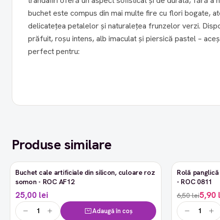
trandafiri oferă un aspect sofisticat și de durată, fără a necesit
buchet este compus din mai multe fire cu flori bogate, at
delicatețea petalelor și naturalețea frunzelor verzi. Dispo
prăfuit, roșu intens, alb imaculat și piersică pastel – aceș
perfect pentru:
Produse similare
Buchet cale artificiale din silicon, culoare roz
Rolă panglică 
-9%
somon - ROC AF12
- ROC 0811
25,00 lei
5,90 
6,50 lei
Adaugă în coș