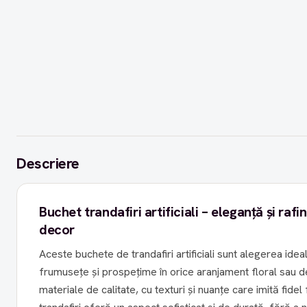
Descriere
Buchet trandafiri artificiali – eleganță și ra
decor
Aceste buchete de trandafiri artificiali sunt alegerea ide
frumusețe și prospețime în orice aranjament floral sau dec
materiale de calitate, cu texturi și nuanțe care imită fidel 