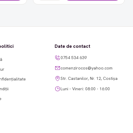
olitici
Date de contact
0754 534 639
tă
comenzirocos@yahoo.com
tur
Str. Castanilor, Nr. 12, Costișa
nfidențialitate
diții
Luni - Vineri: 08:00 - 16:00
e