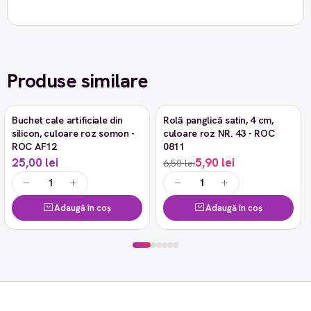
Produse similare
Buchet cale artificiale din
Rolă panglică satin, 4 cm,
-9%
silicon, culoare roz somon -
culoare roz NR. 43 - ROC
ROC AF12
0811
25,00 lei
5,90 lei
6,50 lei
Adaugă în coș
Adaugă în coș