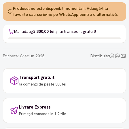
Produsul nu este disponibil momentan. Adaugă-l la
favorite sau scrie-ne pe WhatsApp pentru o alternativă.
Mai adaugă
300,00 lei
și ai transport gratuit!
Etichetă:
Crăciun 2025
Distribuie:
Transport gratuit
la comenzi de peste 300 lei
Livrare Express
Primești comanda în 1-2 zile