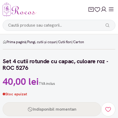
Prima pagină
/
Pungi, cutii și coșuri
/
Cutii flori
/
Carton
Set 4 cutii rotunde cu capac, culoare roz -
ROC 5276
40,00 lei
TVA inclus
Stoc epuizat
Indisponibil momentan