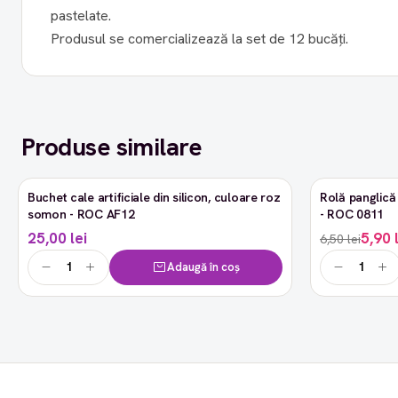
pastelate.
Produsul se comercializează la set de 12 bucăți.
Produse similare
Buchet cale artificiale din silicon, culoare roz
Rolă panglică 
-9%
somon - ROC AF12
- ROC 0811
25,00 lei
5,90 
6,50 lei
Adaugă în coș