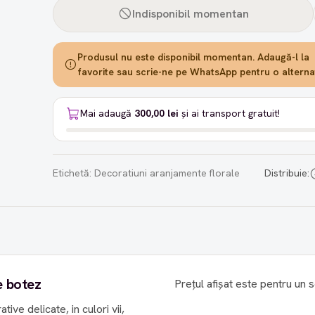
Indisponibil momentan
Produsul nu este disponibil momentan. Adaugă-l la
favorite sau scrie-ne pe WhatsApp pentru o alternat
Mai adaugă
300,00 lei
și ai transport gratuit!
Etichetă:
Decoratiuni aranjamente florale
Distribuie:
e botez
Prețul afișat este pentru un s
ve delicate, in culori vii,