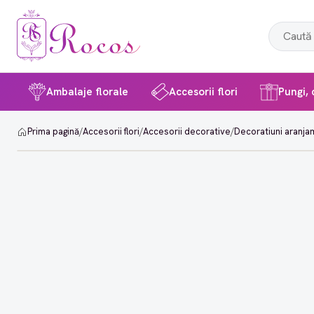
Ambalaje florale
Accesorii flori
Pungi, c
Prima pagină
/
Accesorii flori
/
Accesorii decorative
/
Decoratiuni aranja