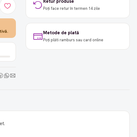
Retur produse
Poți face retur în termen 14 zile
ivă.
Metode de plată
Poți plăti ramburs sau card online
et.