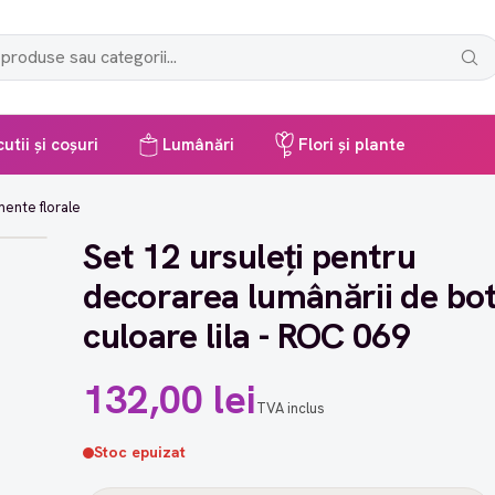
utii și coșuri
Lumânări
Flori și plante
mente florale
Set 12 ursuleți pentru
decorarea lumânării de bot
culoare lila - ROC 069
132,00 lei
TVA inclus
Stoc epuizat