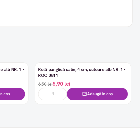
e alb NR. 1 -
Rolă panglică satin, 4 cm, culoare alb NR. 1 -
-9%
ROC 0811
5,90 lei
6,50 lei
n coș
Adaugă în coș