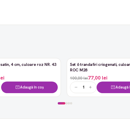
satin, 4 cm, culoare roz NR. 43
Set 6 trandafiri criogenati, culoar
-23%
ROC M28
lei
77,00 lei
100,00 lei
Adaugă în coș
Adaugă î