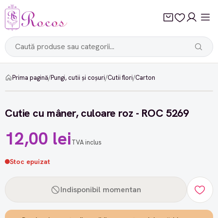
Prima pagină
/
Pungi, cutii și coșuri
/
Cutii flori
/
Carton
Cutie cu mâner, culoare roz - ROC 5269
12,00 lei
TVA inclus
Stoc epuizat
Indisponibil momentan