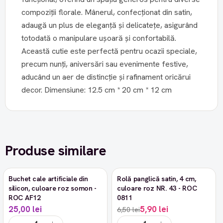
compoziții florale. Mânerul, confecționat din satin,
adaugă un plus de eleganță și delicatețe, asigurând
totodată o manipulare ușoară și confortabilă.
Această cutie este perfectă pentru ocazii speciale,
precum nunți, aniversări sau evenimente festive,
aducând un aer de distincție și rafinament oricărui
decor. Dimensiune: 12.5 cm * 20 cm * 12 cm
Produse similare
Buchet cale artificiale din
Rolă panglică satin, 4 cm,
-9%
silicon, culoare roz somon -
culoare roz NR. 43 - ROC
ROC AF12
0811
25,00 lei
5,90 lei
6,50 lei