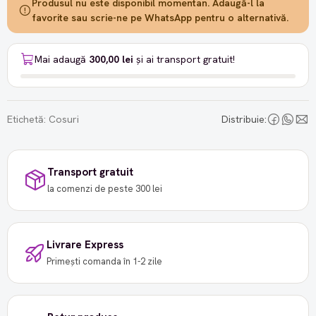
Produsul nu este disponibil momentan. Adaugă-l la
favorite sau scrie-ne pe WhatsApp pentru o alternativă.
Mai adaugă
300,00 lei
și ai transport gratuit!
Etichetă:
Cosuri
Distribuie:
Transport gratuit
la comenzi de peste 300 lei
Livrare Express
Primești comanda în 1-2 zile