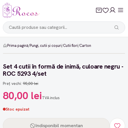
Prima pagină
/
Pungi, cutii și coșuri
/
Cutii flori
/
Carton
-11%
Set 4 cutii în formă de inimă, culoare negru -
ROC 5293 4/set
Preț vechi:
90,00 lei
80,00 lei
TVA inclus
Stoc epuizat
Indisponibil momentan