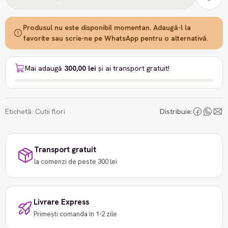
Produsul nu este disponibil momentan. Adaugă-l la
favorite sau scrie-ne pe WhatsApp pentru o alternativă.
Mai adaugă
300,00 lei
și ai transport gratuit!
Etichetă:
Cutii flori
Distribuie:
Transport gratuit
la comenzi de peste 300 lei
Livrare Express
Primești comanda în 1-2 zile