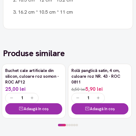
3. 16.2 cm * 10.5 cm * 11 cm
Produse similare
Buchet cale artificiale din
Rolă panglică satin, 4 cm,
-9%
silicon, culoare roz somon -
culoare roz NR. 43 - ROC
ROC AF12
0811
25,00 lei
5,90 lei
6,50 lei
Adaugă în coș
Adaugă în coș