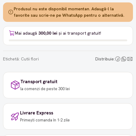
Produsul nu este disponibil momentan. Adaugă-l la
favorite sau scrie-ne pe WhatsApp pentru o alternativă.
Mai adaugă
300,00 lei
și ai transport gratuit!
Etichetă:
Cutii flori
Distribuie:
Transport gratuit
la comenzi de peste 300 lei
Livrare Express
Primești comanda în 1-2 zile