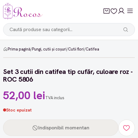
Prima pagină
/
Pungi, cutii și coșuri
/
Cutii flori
/
Catifea
Set 3 cutii din catifea tip cufăr, culoare roz -
ROC 5806
52,00 lei
TVA inclus
Stoc epuizat
Indisponibil momentan