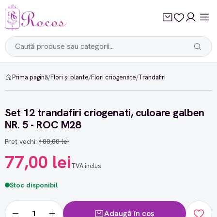
Prima pagină
/
Flori și plante
/
Flori criogenate
/
Trandafiri
-23%
Set 12 trandafiri criogenati, culoare galben
NR. 5 - ROC M28
Preț vechi:
100,00 lei
77,00 lei
TVA inclus
Stoc disponibil
Adaugă în coș