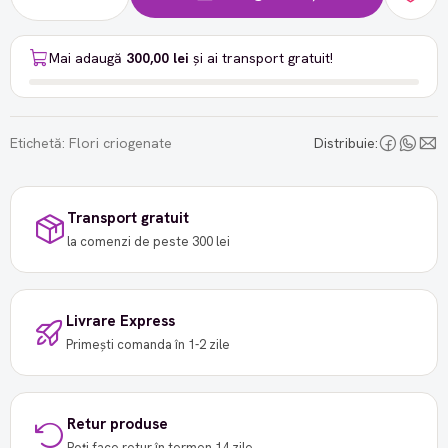
Mai adaugă
300,00 lei
și ai transport gratuit!
Etichetă:
Flori criogenate
Distribuie:
Transport gratuit
la comenzi de peste 300 lei
Livrare Express
Primești comanda în 1-2 zile
Retur produse
Poți face retur în termen 14 zile