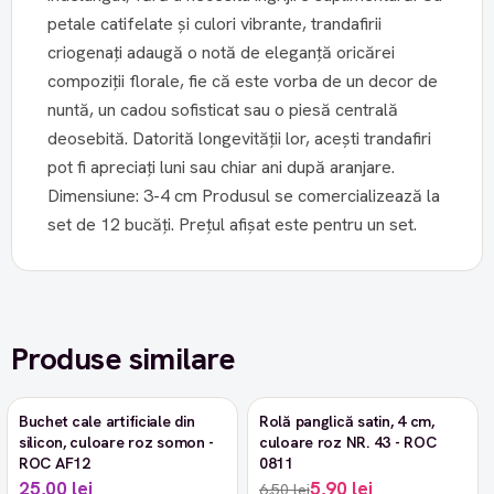
petale catifelate și culori vibrante, trandafirii
criogenați adaugă o notă de eleganță oricărei
compoziții florale, fie că este vorba de un decor de
nuntă, un cadou sofisticat sau o piesă centrală
deosebită. Datorită longevității lor, acești trandafiri
pot fi apreciați luni sau chiar ani după aranjare.
Dimensiune: 3-4 cm Produsul se comercializează la
set de 12 bucăți. Prețul afișat este pentru un set.
Produse similare
Buchet cale artificiale din
Rolă panglică satin, 4 cm,
-9%
silicon, culoare roz somon -
culoare roz NR. 43 - ROC
ROC AF12
0811
25,00 lei
5,90 lei
6,50 lei