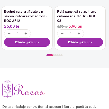
Buchet cale artificiale din
Rolă panglică satin, 4 cm,
-9%
silicon, culoare roz somon -
culoare roz NR. 43 - ROC
ROC AF12
0811
25,00 lei
5,90 lei
6,50 lei
Adaugă în coș
Adaugă în coș
De la ambalaje pentru flori și accesorii florale, până la cutii,