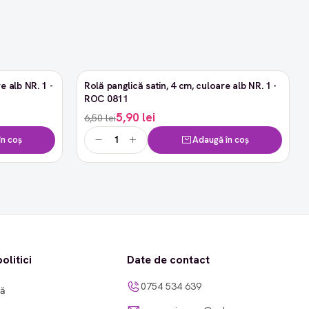
e alb NR. 1 -
Rolă panglică satin, 4 cm, culoare alb NR. 1 -
-9%
ROC 0811
5,90 lei
6,50 lei
n coș
Adaugă în coș
olitici
Date de contact
0754 534 639
tă