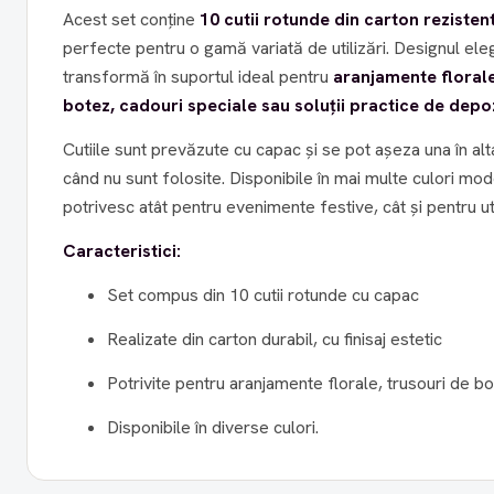
Acest set conține
10 cutii rotunde din carton rezisten
perfecte pentru o gamă variată de utilizări. Designul elega
transformă în suportul ideal pentru
aranjamente florale
botez, cadouri speciale sau soluții practice de depo
Cutiile sunt prevăzute cu capac și se pot așeza una în al
când nu sunt folosite. Disponibile în mai multe culori mo
potrivesc atât pentru evenimente festive, cât și pentru uti
Caracteristici:
Set compus din 10 cutii rotunde cu capac
Realizate din carton durabil, cu finisaj estetic
Potrivite pentru aranjamente florale, trusouri de b
Disponibile în diverse culori.