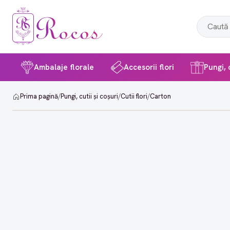
Ambalaje florale
Accesorii flori
Pungi, c
Prima pagină
/
Pungi, cutii și coșuri
/
Cutii flori
/
Carton