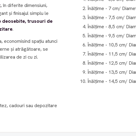
t
, în diferite dimensiuni,
Înălțime - 7 cm/ Diame
nt și finisajul simplu le
Înălțime - 7,5 cm/ Dia
 deosebite, trusouri de
Înălțime - 8,5 cm/ Dia
zitare
.
Înălțime - 9,5 cm/ Dia
ta, economisind spațiu atunci
Înălțime - 10,5 cm/ Di
derne și atrăgătoare, se
Înălțime - 11,5 cm/ Di
lizarea de zi cu zi.
Înălțime - 12,5 cm/ Di
Înălțime - 13,5 cm/ Di
Înălțime - 14,5 cm/ Di
otez, cadouri sau depozitare