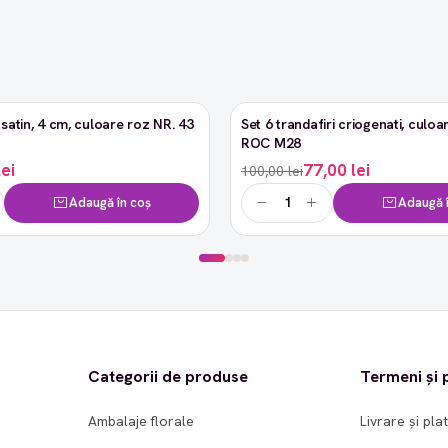
satin, 4 cm, culoare roz NR. 43
Set 6 trandafiri criogenati, culoar
-23%
ROC M28
lei
77,00 lei
100,00 lei
Adaugă în coș
Adaugă î
Categorii de produse
Termeni și p
Ambalaje florale
Livrare și pla