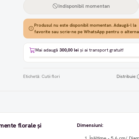
Indisponibil momentan
Produsul nu este disponibil momentan. Adaugă-l la
favorite sau scrie-ne pe WhatsApp pentru o alternat
Mai adaugă
300,00 lei
și ai transport gratuit!
Etichetă:
Cutii flori
Distribuie:
mente florale și
Dimensiuni:
Înălțime - 5,6 cm/ Dia