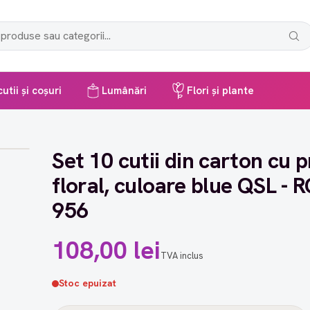
utii și coșuri
Lumânări
Flori și plante
Set 10 cutii din carton cu p
floral, culoare blue QSL - 
956
108,00 lei
TVA inclus
Stoc epuizat