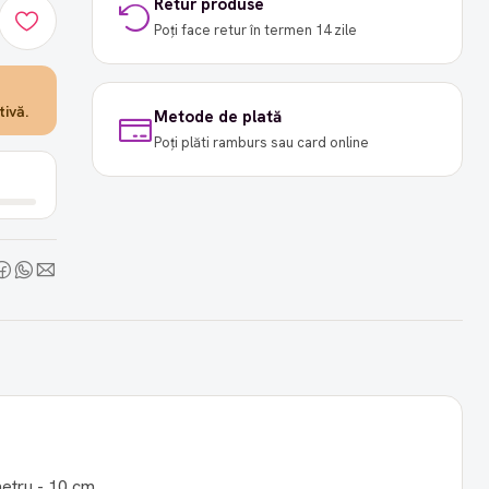
Retur produse
Poți face retur în termen 14 zile
ivă.
Metode de plată
Poți plăti ramburs sau card online
metru - 10 cm