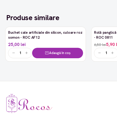
Produse similare
Buchet cale artificiale din silicon, culoare roz
Rolă panglică 
-9%
somon - ROC AF12
- ROC 0811
25,00 lei
5,90 
6,50 lei
Adaugă în coș