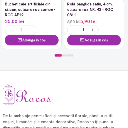
Buchet cale artificiale din
Rolă panglică satin, 4 cm,
-9%
silicon, culoare roz somon -
culoare roz NR. 43 - ROC
ROC AF12
0811
25,00 lei
5,90 lei
6,50 lei
Adaugă în coș
Adaugă în coș
De la ambalaje pentru flori și accesorii florale, până la cutii,
coșuri, lumânări și elemente decorative, Rocos.ro îți pune la
dispoziție o gamă vastă de produse potrivite pentru buchete,