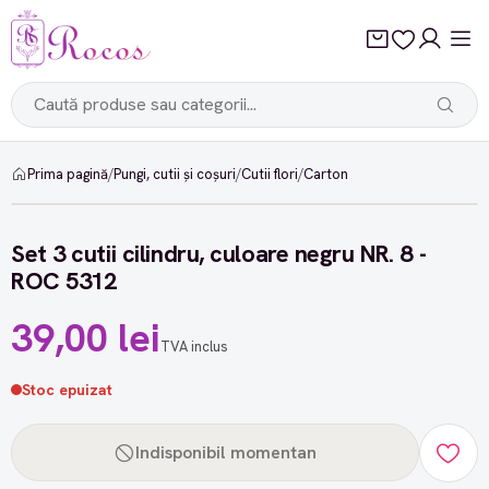
Prima pagină
/
Pungi, cutii și coșuri
/
Cutii flori
/
Carton
Set 3 cutii cilindru, culoare negru NR. 8 -
ROC 5312
39,00 lei
TVA inclus
Stoc epuizat
Indisponibil momentan