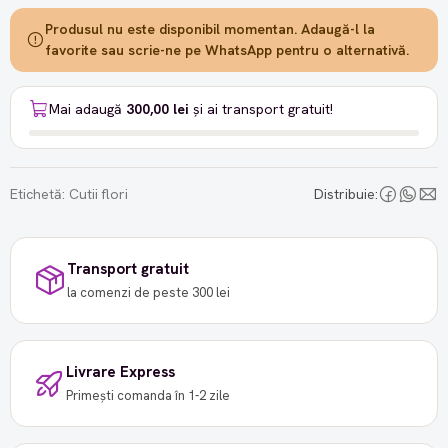
Produsul nu este disponibil momentan. Adaugă-l la
favorite sau scrie-ne pe WhatsApp pentru o alternativă.
Mai adaugă
300,00 lei
și ai transport gratuit!
Etichetă:
Cutii flori
Distribuie:
Transport gratuit
la comenzi de peste 300 lei
Livrare Express
Primești comanda în 1-2 zile