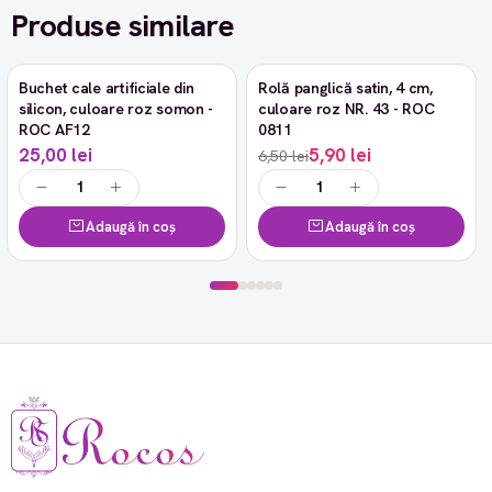
Produse similare
Buchet cale artificiale din
Rolă panglică satin, 4 cm,
-9%
silicon, culoare roz somon -
culoare roz NR. 43 - ROC
ROC AF12
0811
25,00 lei
5,90 lei
6,50 lei
Adaugă în coș
Adaugă în coș