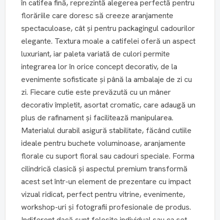
în catifea fină, reprezintă alegerea perfectă pentru
florăriile care doresc să creeze aranjamente
spectaculoase, cât și pentru packagingul cadourilor
elegante. Textura moale a catifelei oferă un aspect
luxuriant, iar paleta variată de culori permite
integrarea lor în orice concept decorativ, de la
evenimente sofisticate și până la ambalaje de zi cu
zi. Fiecare cutie este prevăzută cu un mâner
decorativ împletit, asortat cromatic, care adaugă un
plus de rafinament și facilitează manipularea.
Materialul durabil asigură stabilitate, făcând cutiile
ideale pentru buchete voluminoase, aranjamente
florale cu suport floral sau cadouri speciale. Forma
cilindrică clasică și aspectul premium transformă
acest set într-un element de prezentare cu impact
vizual ridicat, perfect pentru vitrine, evenimente,
workshop-uri și fotografii profesionale de produs.
Indiferent dacă sunt folosite individual sau ca set,