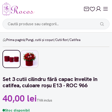
Prima pagină
/
Pungi, cutii și coșuri
/
Cutii flori
/
Catifea
Set 3 cutii cilindru fără capac învelite în
catifea, culoare roșu E13 - ROC 966
40,00 lei
TVA inclus
Stoc disponibil