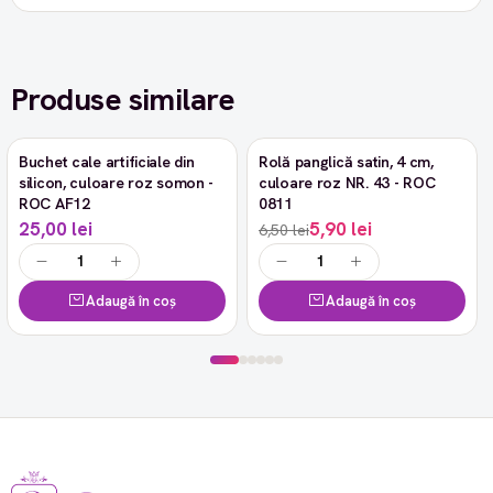
Produse similare
Buchet cale artificiale din
Rolă panglică satin, 4 cm,
-9%
silicon, culoare roz somon -
culoare roz NR. 43 - ROC
ROC AF12
0811
25,00 lei
5,90 lei
6,50 lei
Adaugă în coș
Adaugă în coș