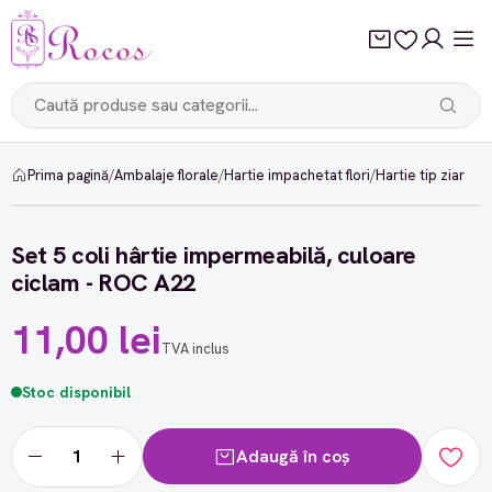
Prima pagină
/
Ambalaje florale
/
Hartie impachetat flori
/
Hartie tip ziar
Set 5 coli hârtie impermeabilă, culoare
ciclam - ROC A22
11,00 lei
TVA inclus
Stoc disponibil
Adaugă în coș