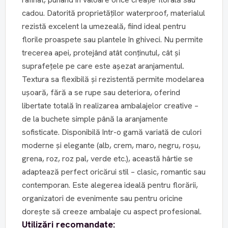
cadou. Datorită proprietăților waterproof, materialul
rezistă excelent la umezeală, fiind ideal pentru
florile proaspete sau plantele în ghiveci. Nu permite
trecerea apei, protejând atât conținutul, cât și
suprafețele pe care este așezat aranjamentul.
Textura sa flexibilă și rezistentă permite modelarea
ușoară, fără a se rupe sau deteriora, oferind
libertate totală în realizarea ambalajelor creative –
de la buchete simple până la aranjamente
sofisticate. Disponibilă într-o gamă variată de culori
moderne și elegante (alb, crem, maro, negru, roșu,
grena, roz, roz pal, verde etc.), această hârtie se
adaptează perfect oricărui stil – clasic, romantic sau
contemporan. Este alegerea ideală pentru florării,
organizatori de evenimente sau pentru oricine
dorește să creeze ambalaje cu aspect profesional.
Utilizări recomandate: