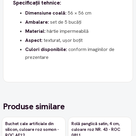
Specificații tehnice:
Dimensiune coală:
56 × 56 cm
Ambalare:
set de 5 bucăți
Material:
hârtie impermeabilă
Aspect:
texturat, ușor boțit
Culori disponibile:
conform imaginilor de
prezentare
Produse similare
Buchet cale artificiale din
Rolă panglică satin, 4 cm,
-9%
silicon, culoare roz somon -
culoare roz NR. 43 - ROC
ROC AF12
0811