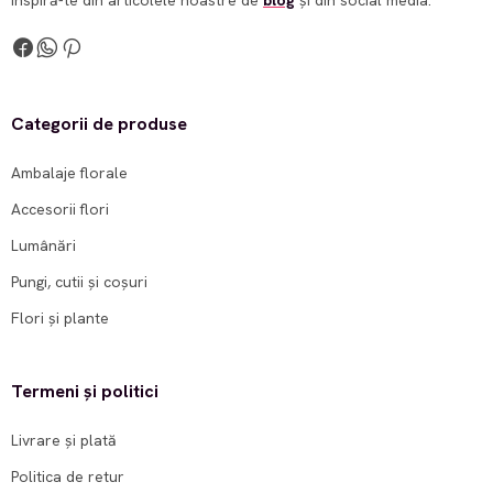
Inspiră-te din articolele noastre de
blog
și din social media.
Categorii de produse
Ambalaje florale
Accesorii flori
Lumânări
Pungi, cutii și coșuri
Flori și plante
Termeni și politici
Livrare și plată
Politica de retur