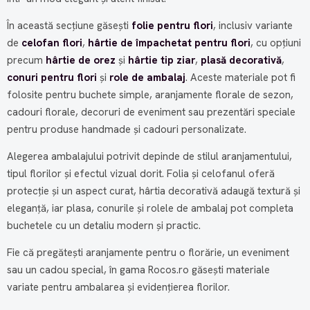
În această secțiune găsești
folie pentru flori
, inclusiv variante
de
celofan flori
,
hârtie de împachetat pentru flori
, cu opțiuni
precum
hârtie de orez
și
hârtie tip ziar
,
plasă decorativă
,
conuri pentru flori
și
role de ambalaj
. Aceste materiale pot fi
folosite pentru buchete simple, aranjamente florale de sezon,
cadouri florale, decoruri de eveniment sau prezentări speciale
pentru produse handmade și cadouri personalizate.
Alegerea ambalajului potrivit depinde de stilul aranjamentului,
tipul florilor și efectul vizual dorit. Folia și celofanul oferă
protecție și un aspect curat, hârtia decorativă adaugă textură și
eleganță, iar plasa, conurile și rolele de ambalaj pot completa
buchetele cu un detaliu modern și practic.
Fie că pregătești aranjamente pentru o florărie, un eveniment
sau un cadou special, în gama Rocos.ro găsești materiale
variate pentru ambalarea și evidențierea florilor.