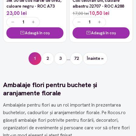
Set 50 de coli hartie de orez,
Coli celofan uni, culoare
-38%
culoare negru - ROC A73
albastru J2707 - ROC A288
23,00 lei
10,50 lei
17,00 lei
Adaugă în coș
Adaugă în coș
…
1
2
3
72
Înainte »
Ambalaje flori pentru buchete și
aranjamente florale
Ambalajele pentru flori au un rol important în prezentarea
buchetelor, cadourilor și aranjamentelor florale. Pe Rocos.ro
găsești ambalaje flori potrivite pentru florării, decoratori,
organizatori de evenimente și persoane care vor să ofere flori
într-un mod elegant și atent finisat.