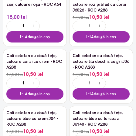
ziar, culoare roșu - ROC A64
culoare roz prăfuit cu corai
J6026 - ROC A288
18,00 lei
10,50 lei
17,00 lei
Adaugă în coș
Adaugă în coș
Coli celofan cu două fețe,
Coli celofan cu două fețe,
-38%
-38%
culoare corai cu crem - ROC
culoare lila deschis cu gri J06
A288
- ROC A288
10,50 lei
10,50 lei
17,00 lei
17,00 lei
Adaugă în coș
Adaugă în coș
Coli celofan cu două fețe,
Coli celofan cu două fețe,
-38%
-38%
culoare blue cu crem J04 -
culoare blue cu turcoaz
ROC A288
J6140 - ROC A288
10,50 lei
10,50 lei
17,00 lei
17,00 lei