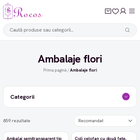
Ambalaje flori
Prima pagină
/
Ambalaje flori
Categorii
859 rezultate
Ambalaj semitransparent tip
Coli celofan cu două fețe,
-38%