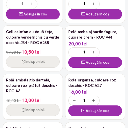
Adaugă în coș
Adaugă în coș
Stoc epuizat
Coli celofan cu două fețe,
Rolă ambalaj hârtie fagure,
-38%
culoare verde închis cu verde
culoare crem - ROC A41
deschis J34 - ROC A288
20,00 lei
10,50 lei
17,00 lei
Indisponibil
Adaugă în coș
Stoc epuizat
Rolă ambalaj tip dantelă,
Rolă organza, culoare roz
-13%
culoare roz prăfuit deschis -
deschis - ROC A27
ROC A3
16,00 lei
13,00 lei
15,00 lei
Indisponibil
Adaugă în coș