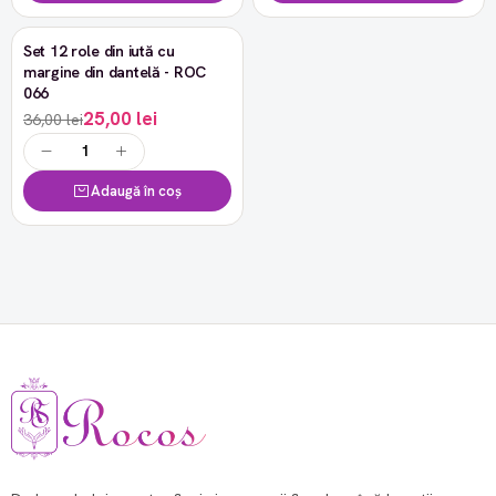
Set 12 role din iută cu
-30%
margine din dantelă - ROC
066
25,00 lei
36,00 lei
Adaugă în coș