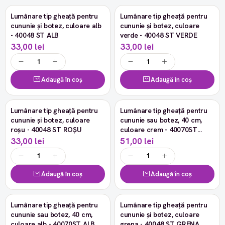
Lumânare tip gheață pentru
Lumânare tip gheață pentru
cununie și botez, culoare alb
cununie și botez, culoare
- 40048 ST ALB
verde - 40048 ST VERDE
33,00 lei
33,00 lei
Adaugă în coș
Adaugă în coș
Lumânare tip gheață pentru
Lumânare tip gheață pentru
cununie și botez, culoare
cununie sau botez, 40 cm,
roșu - 40048 ST ROȘU
culoare crem - 40070ST
CREM
33,00 lei
51,00 lei
Adaugă în coș
Adaugă în coș
Lumânare tip gheață pentru
Lumânare tip gheață pentru
cununie sau botez, 40 cm,
cununie și botez, culoare
culoare alb - 40070ST ALB
grena - 40048 ST GRENA