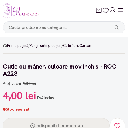
Prima pagină
/
Pungi, cutii și coșuri
/
Cutii flori
/
Carton
-55%
Cutie cu mâner, culoare mov închis - ROC
A223
Preț vechi:
9,00 lei
4,00 lei
TVA inclus
Stoc epuizat
Indisponibil momentan