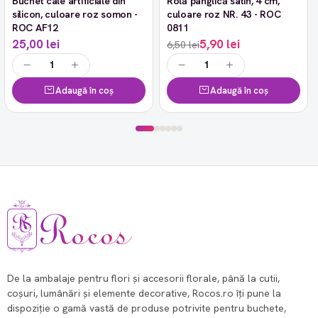
Buchet cale artificiale din
Rolă panglică satin, 4 cm,
-9%
silicon, culoare roz somon -
culoare roz NR. 43 - ROC
ROC AF12
0811
25,00 lei
5,90 lei
6,50 lei
Adaugă în coș
Adaugă în coș
De la ambalaje pentru flori și accesorii florale, până la cutii,
coșuri, lumânări și elemente decorative, Rocos.ro îți pune la
dispoziție o gamă vastă de produse potrivite pentru buchete,