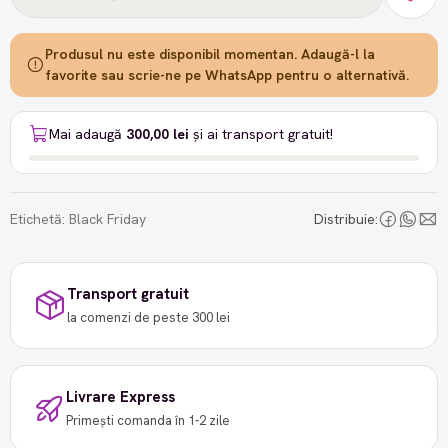
Produsul nu este disponibil momentan. Adaugă-l la
favorite sau scrie-ne pe WhatsApp pentru o alternativă.
Mai adaugă
300,00 lei
și ai transport gratuit!
Etichetă:
Black Friday
Distribuie:
Transport gratuit
la comenzi de peste 300 lei
Livrare Express
Primești comanda în 1-2 zile