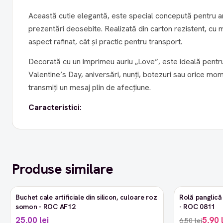
Această cutie elegantă, este special concepută pentru ar
prezentări deosebite. Realizată din carton rezistent, cu 
aspect rafinat, cât și practic pentru transport.
Decorată cu un imprimeu auriu „Love”, este ideală pentr
Valentine’s Day, aniversări, nunți, botezuri sau orice mom
transmiți un mesaj plin de afecțiune.
Caracteristici:
Produse similare
Buchet cale artificiale din silicon, culoare roz
Rolă panglică 
-9%
somon - ROC AF12
- ROC 0811
25,00 lei
5,90 
6,50 lei