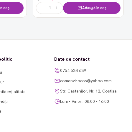
n coș
Adaugă în coș
olitici
Date de contact
0754 534 639
tă
comenzirocos@yahoo.com
tur
Str. Castanilor, Nr. 12, Costișa
nfidențialitate
diții
Luni - Vineri: 08:00 - 16:00
e