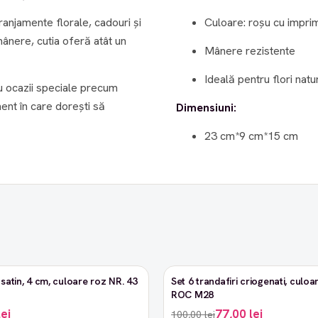
anjamente florale, cadouri și
Culoare: roșu cu impri
mânere, cutia oferă atât un
Mânere rezistente
Ideală pentru flori natur
u ocazii speciale precum
ent în care dorești să
Dimensiuni:
23 cm*9 cm*15 cm
satin, 4 cm, culoare roz NR. 43
Set 6 trandafiri criogenati, culoar
-23%
ROC M28
lei
77,00 lei
100,00 lei