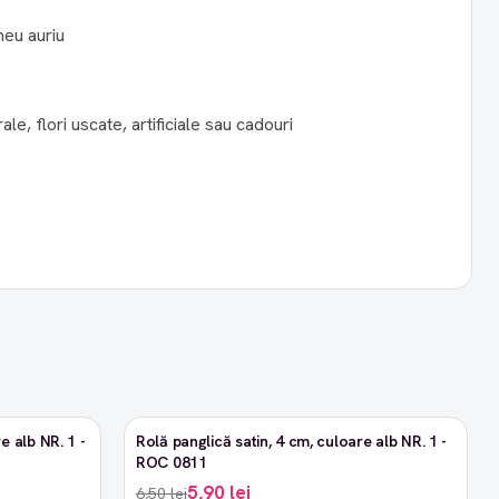
meu auriu
ale, flori uscate, artificiale sau cadouri
e alb NR. 1 -
Rolă panglică satin, 4 cm, culoare alb NR. 1 -
-9%
ROC 0811
5,90 lei
6,50 lei