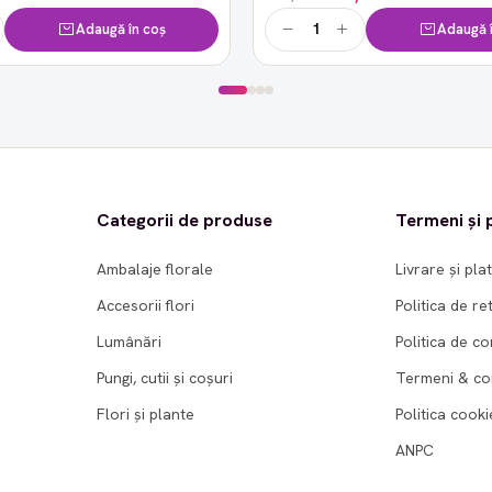
Adaugă în coș
Adaugă î
Categorii de produse
Termeni și p
Ambalaje florale
Livrare și pla
Accesorii flori
Politica de re
Lumânări
Politica de co
Pungi, cutii și coșuri
Termeni & con
Flori și plante
Politica cooki
ANPC