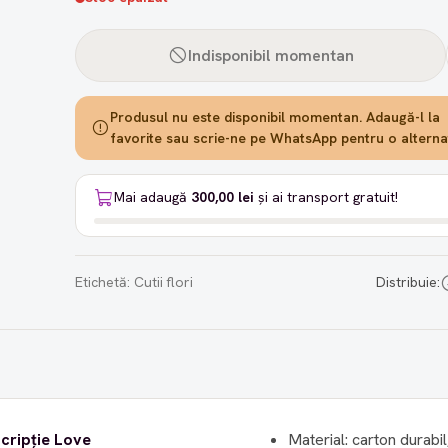
Indisponibil momentan
Produsul nu este disponibil momentan. Adaugă-l la
favorite sau scrie-ne pe WhatsApp pentru o alternat
Mai adaugă
300,00 lei
și ai transport gratuit!
Etichetă:
Cutii flori
Distribuie:
scripție Love
Material: carton durabil,