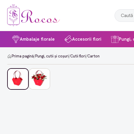
Ambalaje florale
Accesorii flori
Pungi, c
Prima pagină
/
Pungi, cutii și coșuri
/
Cutii flori
/
Carton