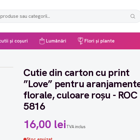
utii și coșuri
Lumânări
Flori și plante
Cutie din carton cu print
”Love” pentru aranjament
florale, culoare roșu - ROC
5816
16,00 lei
TVA inclus
Stoc epuizat