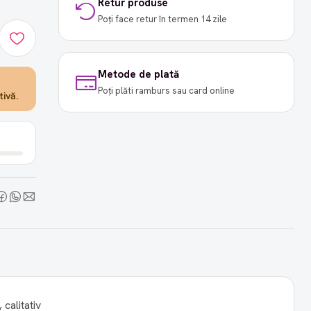
Retur produse
Poți face retur în termen 14 zile
Metode de plată
Poți plăti ramburs sau card online
ivă.
 calitativ