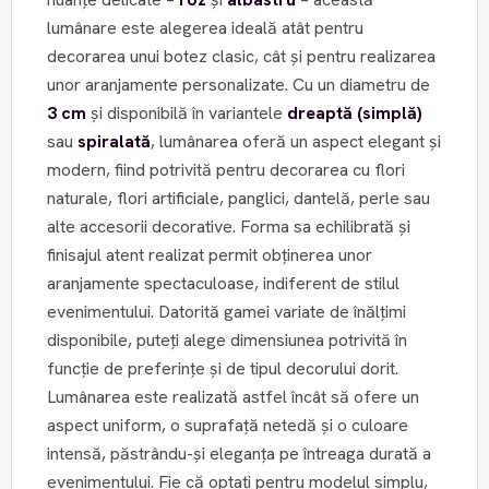
lumânare este alegerea ideală atât pentru
decorarea unui botez clasic, cât și pentru realizarea
unor aranjamente personalizate. Cu un diametru de
3 cm
și disponibilă în variantele
dreaptă (simplă)
sau
spiralată
, lumânarea oferă un aspect elegant și
modern, fiind potrivită pentru decorarea cu flori
naturale, flori artificiale, panglici, dantelă, perle sau
alte accesorii decorative. Forma sa echilibrată și
finisajul atent realizat permit obținerea unor
aranjamente spectaculoase, indiferent de stilul
evenimentului. Datorită gamei variate de înălțimi
disponibile, puteți alege dimensiunea potrivită în
funcție de preferințe și de tipul decorului dorit.
Lumânarea este realizată astfel încât să ofere un
aspect uniform, o suprafață netedă și o culoare
intensă, păstrându-și eleganța pe întreaga durată a
evenimentului. Fie că optați pentru modelul simplu,