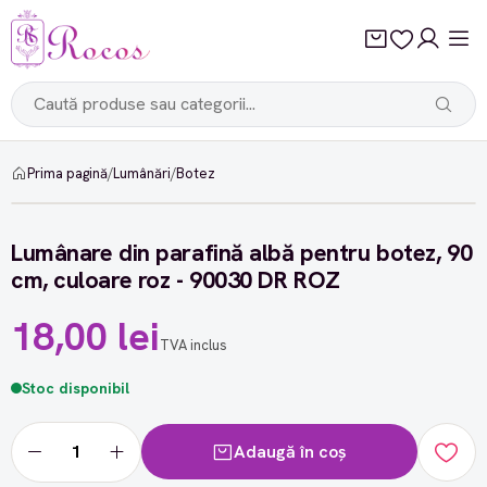
Prima pagină
/
Lumânări
/
Botez
Lumânare din parafină albă pentru botez, 90
cm, culoare roz - 90030 DR ROZ
18,00 lei
TVA inclus
Stoc disponibil
Adaugă în coș