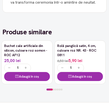
va transforma ceremonia într-o amintire de neuitat.
Produse similare
Buchet cale artificiale din
Rolă panglică satin, 4 cm,
-9%
silicon, culoare roz somon -
culoare roz NR. 43 - ROC
ROC AF12
0811
25,00 lei
5,90 lei
6,50 lei
Adaugă în coș
Adaugă în coș