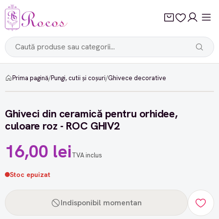
Prima pagină
/
Pungi, cutii și coșuri
/
Ghivece decorative
Ghiveci din ceramică pentru orhidee,
culoare roz - ROC GHIV2
16,00 lei
TVA inclus
Stoc epuizat
Indisponibil momentan