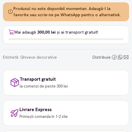
Produsul nu este disponibil momentan. Adaugă-l la
favorite sau scrie-ne pe WhatsApp pentru o alternativă.
Mai adaugă
300,00 lei
și ai transport gratuit!
Etichetă:
Ghivece decorative
Distribuie:
Transport gratuit
la comenzi de peste 300 lei
Livrare Express
Primești comanda în 1-2 zile