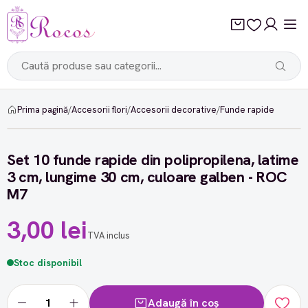
Prima pagină
/
Accesorii flori
/
Accesorii decorative
/
Funde rapide
Set 10 funde rapide din polipropilena, latime
3 cm, lungime 30 cm, culoare galben - ROC
M7
3,00 lei
TVA inclus
Stoc disponibil
Adaugă în coș