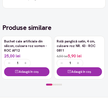
Produse similare
Buchet cale artificiale din
Rolă panglică satin, 4 cm,
-9%
silicon, culoare roz somon -
culoare roz NR. 43 - ROC
ROC AF12
0811
25,00 lei
5,90 lei
6,50 lei
Adaugă în coș
Adaugă în coș