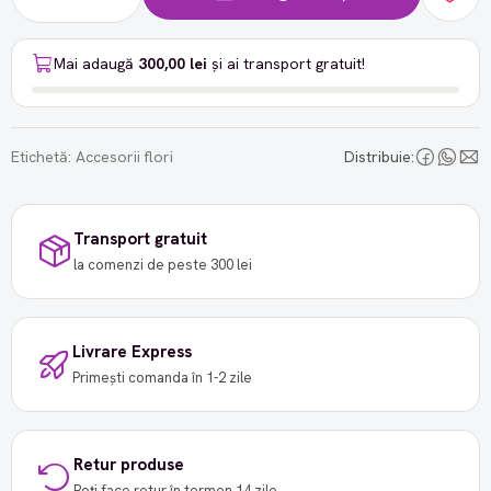
Mai adaugă
300,00 lei
și ai transport gratuit!
Etichetă:
Accesorii flori
Distribuie:
Transport gratuit
la comenzi de peste 300 lei
Livrare Express
Primești comanda în 1-2 zile
Retur produse
Poți face retur în termen 14 zile