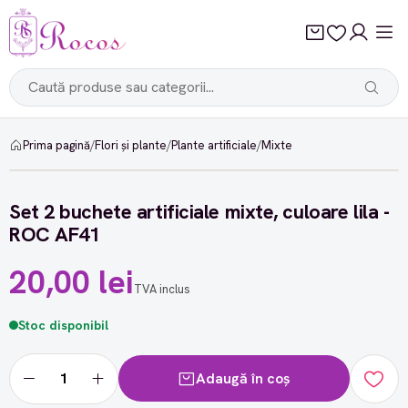
Prima pagină
/
Flori și plante
/
Plante artificiale
/
Mixte
Set 2 buchete artificiale mixte, culoare lila -
ROC AF41
20,00 lei
TVA inclus
Stoc disponibil
Adaugă în coș