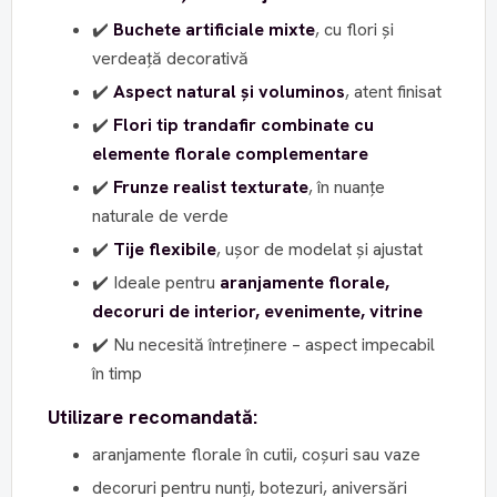
✔️
Buchete artificiale mixte
, cu flori și
verdeață decorativă
✔️
Aspect natural și voluminos
, atent finisat
✔️
Flori tip trandafir combinate cu
elemente florale complementare
✔️
Frunze realist texturate
, în nuanțe
naturale de verde
✔️
Tije flexibile
, ușor de modelat și ajustat
✔️ Ideale pentru
aranjamente florale,
decoruri de interior, evenimente, vitrine
✔️ Nu necesită întreținere – aspect impecabil
în timp
Utilizare recomandată:
aranjamente florale în cutii, coșuri sau vaze
decoruri pentru nunți, botezuri, aniversări