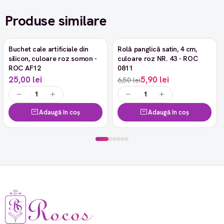
Produse similare
Buchet cale artificiale din
Rolă panglică satin, 4 cm,
-9%
silicon, culoare roz somon -
culoare roz NR. 43 - ROC
ROC AF12
0811
25,00 lei
5,90 lei
6,50 lei
Adaugă în coș
Adaugă în coș