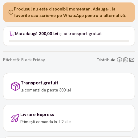
Produsul nu este disponibil momentan. Adaugă-l la
favorite sau scrie-ne pe WhatsApp pentru o alternativă.
Mai adaugă
300,00 lei
și ai transport gratuit!
Etichetă:
Black Friday
Distribuie:
Transport gratuit
la comenzi de peste 300 lei
Livrare Express
Primești comanda în 1-2 zile