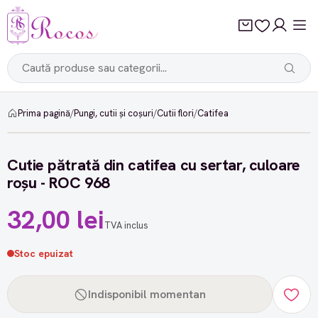
Prima pagină
/
Pungi, cutii și coșuri
/
Cutii flori
/
Catifea
Cutie pătrată din catifea cu sertar, culoare
roșu - ROC 968
32,00 lei
TVA inclus
Stoc epuizat
Indisponibil momentan