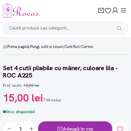
Prima pagină
/
Pungi, cutii și coșuri
/
Cutii flori
/
Carton
-16%
Set 4 cutii pliabile cu mâner, culoare lila -
ROC A225
Preț vechi:
18,00 lei
15,00 lei
TVA inclus
Stoc disponibil
Adaugă în coș