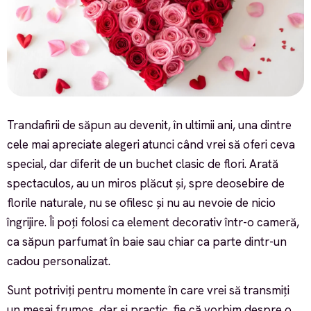
Trandafirii de săpun au devenit, în ultimii ani, una dintre
cele mai apreciate alegeri atunci când vrei să oferi ceva
special, dar diferit de un buchet clasic de flori. Arată
spectaculos, au un miros plăcut și, spre deosebire de
florile naturale, nu se ofilesc și nu au nevoie de nicio
îngrijire. Îi poți folosi ca element decorativ într-o cameră,
ca săpun parfumat în baie sau chiar ca parte dintr-un
cadou personalizat.
Sunt potriviți pentru momente în care vrei să transmiți
un mesaj frumos, dar și practic, fie că vorbim despre o