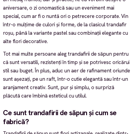
aniversare, o zi onomastică sau un eveniment mai
special, cum ar fi o nuntă ori o petrecere corporate. Vin
într-o mulțime de culori și forme, de la clasicul trandafir
roșu, până la variante pastel sau combinații elegante cu
alte flori decorative.
Tot mai multe persoane aleg trandafirii de săpun pentru
că sunt versatili, rezistenți în timp și se potrivesc oricărui
stil sau buget. În plus, aduc un aer de rafinament oriunde
sunt așezați, pe un raft, într-o cutie elegantă sau într-un
aranjament creativ. Sunt, pur și simplu, o surpriză
plăcută care îmbină esteticul cu utilul.
Ce sunt trandafirii de săpun și cum se
fabrică?
Trandafirii de săpun sunt flori artizanale, realizate dintr-