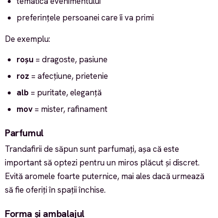
tematica evenimentului
preferințele persoanei care îi va primi
De exemplu:
roșu
= dragoste, pasiune
roz
= afecțiune, prietenie
alb
= puritate, eleganță
mov
= mister, rafinament
Parfumul
Trandafirii de săpun sunt parfumați, așa că este
important să optezi pentru un miros plăcut și discret.
Evită aromele foarte puternice, mai ales dacă urmează
să fie oferiți în spații închise.
Forma și ambalajul