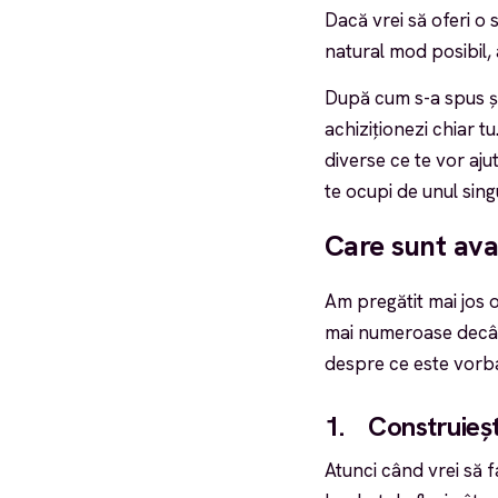
Dacă vrei să oferi o s
natural mod posibil, 
După cum s-a spus și 
achiziționezi chiar tu
diverse ce te vor ajut
te ocupi de unul sing
Care sunt ava
Am pregătit mai jos o
mai numeroase decât c
despre ce este vorb
1. Construiești
Atunci când vrei să f