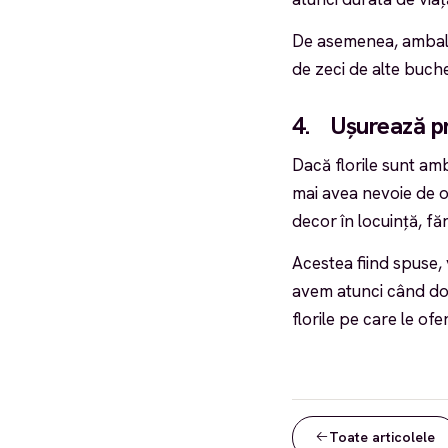
De asemenea, ambalaju
de zeci de alte buchet
4. Ușurează pro
Dacă florile sunt amb
mai avea nevoie de o
decor în locuință, făr
Acestea fiind spuse, 
avem atunci când do
florile pe care le ofe
Toate articolele