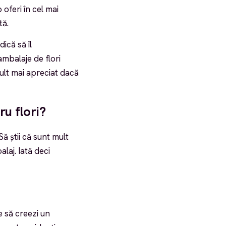
 oferi în cel mai
tă.
ică să îl
 ambalaje de flori
 mult mai apreciat dacă
ru flori?
Să știi că sunt mult
laj. Iată deci
e să creezi un