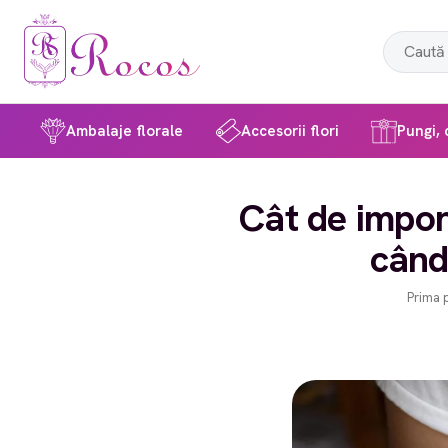
Ambalaje florale
Accesorii flori
Pungi, c
Cât de impor
când
Prima 