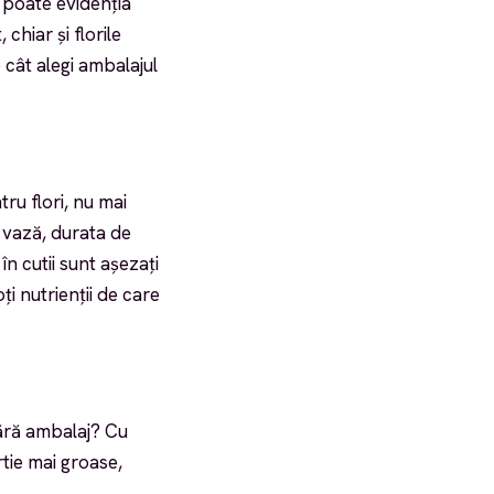
a poate evidenția
chiar și florile
 cât alegi ambalajul
ru flori, nu mai
n vază, durata de
n cutii sunt așezați
ți nutrienții de care
fără ambalaj? Cu
rtie mai groase,