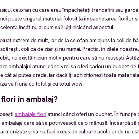
lasicul celofan cu care erau împachetați trandafirii sau garo
ci poate singurul material folosit la împachetarea florilor ș
elentă încât nu ai cum să îi uiți nicicând aspectul.
voluat extrem de mult, iar de la celofan am ajuns la coli de hâ
scărești, coli ca de ziar și nu numai. Practic, în zilele noastre
ebit, nu există niciun motiv pentru care să nu reușești. Astă
re ambalajul atunci când vrei să oferi cadou un buchet de fl
 cât ai putea crede, iar dacă îți achiziționezi toate materiale
iza va fi una cu totul și cu totul wow.
flori în ambalaj?
osești
ambalaje flori
atunci când oferi un buchet. În funcție de
r ambalaje care să se potrivească ca o mănușă. Încearcă să
 armonizate și să nu faci exces de culoare acolo unde nu est