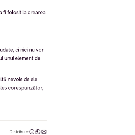
fi folosit la crearea
date, ci nici nu vor
ul unui element de
ultă nevoie de ele
ales corespunzător,
Distribuie: