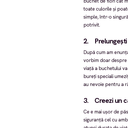
buchet de flori cât m
toate culorile și poat
simple, într-o singur
potrivit.
2. Prelungești 
După cum am enunțat 
vorbim doar despre cl
viață a buchetului va
bureți speciali umeziț
au nevoie pentru a 
3. Creezi un c
Ce e mai ușor de păs
siguranță cel cu amba
atunci durata de viaț