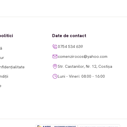
olitici
Date de contact
0754 534 639
tă
comenzirocos@yahoo.com
tur
Str. Castanilor, Nr. 12, Costișa
nfidențialitate
diții
Luni - Vineri: 08:00 - 16:00
e