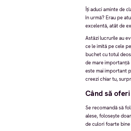
Îți aduci aminte de c
în urmă? Erau pe atun
excelentă, atât de exc
Astăzi lucrurile au e
ce le imită pe cele pe
buchet cu totul deos
de mare importanță a
este mai important pe
creezi chiar tu, surpr
Când să oferi 
Se recomandă să fol
alese, folosește doa
de culori foarte bine