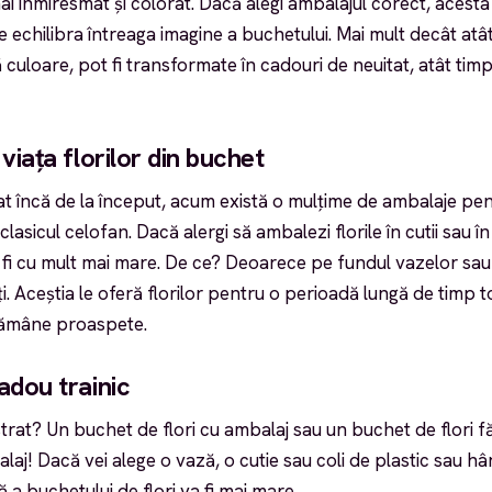
ai înmiresmat și colorat. Dacă alegi ambalajul corect, acest
e echilibra întreaga imagine a buchetului. Mai mult decât atât, 
ă culoare, pot fi transformate în cadouri de neuitat, atât timp
viața florilor din buchet
încă de la început, acum există o mulțime de ambalaje pent
asicul celofan. Dacă alergi să ambalezi florile în cutii sau î
 fi cu mult mai mare. De ce? Deoarece pe fundul vazelor sau î
i. Aceștia le oferă florilor pentru o perioadă lungă de timp to
rămâne proaspete.
adou trainic
trat? Un buchet de flori cu ambalaj sau un buchet de flori 
laj! Dacă vei alege o vază, o cutie sau coli de plastic sau hâ
ă a buchetului de flori va fi mai mare.