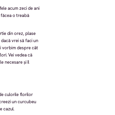
afele acum zeci de ani
i făcea o treabă
rtie din orez, plase
, dacă vrei să faci un
zi vorbim despre cât
ori. Vei vedea că
le necesare și îl
 culorile florilor
 creezi un curcubeu
e cazul.