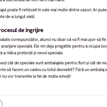
l poate fi refolosit în cele mai multe dintre cazuri. Ar putea 
e de-a lungul vieții.
cesul de îngrijire
alate corespunzător, atunci nu doar că va fi mai ușor să fie u
 aranjare specială. Ele vin deja pregătite pentru a ocupa loc
ă a ridica pretenții și nevoi speciale.
vezi cât de speciale sunt ambalajele pentru flori și cât de m
rim să facem un cadou cu totul deosebit? Fără un ambalaj 
ri nu vor transmite la fel de multe emoții!