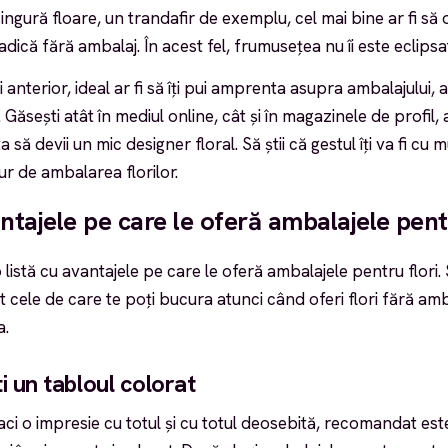
ingură floare, un trandafir de exemplu, cel mai bine ar fi să o
adică fără ambalaj. În acest fel, frumusețea nu îi este eclipsa
anterior, ideal ar fi să îți pui amprenta asupra ambalajului, ad
. Găsești atât în mediul online, cât și în magazinele de profil,
a să devii un mic designer floral. Să știi că gestul îți va fi cu
ur de ambalarea florilor.
ntajele pe care le oferă ambalajele pent
 listă cu avantajele pe care le oferă ambalajele pentru flori. 
ele de care te poți bucura atunci când oferi flori fără amba
a.
 un tabloul colorat
aci o impresie cu totul și cu totul deosebită, recomandat est