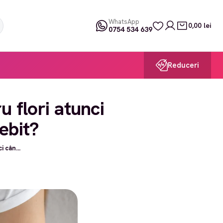
WhatsApp
0,00 lei
0754 534 639
Reduceri
 flori atunci
ebit?
 cân...