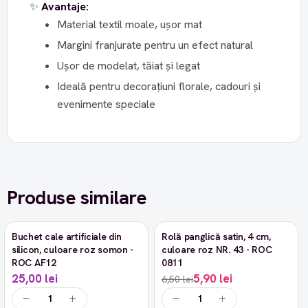
✨
Avantaje:
Material textil moale, ușor mat
Margini franjurate pentru un efect natural
Ușor de modelat, tăiat și legat
Ideală pentru decorațiuni florale, cadouri și
evenimente speciale
Produse similare
Buchet cale artificiale din
Rolă panglică satin, 4 cm,
-9%
silicon, culoare roz somon -
culoare roz NR. 43 - ROC
ROC AF12
0811
25,00 lei
5,90 lei
6,50 lei