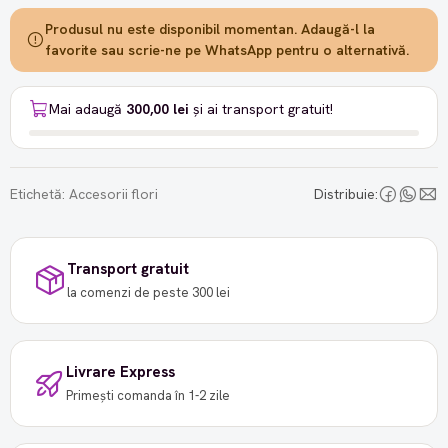
Produsul nu este disponibil momentan. Adaugă-l la
favorite sau scrie-ne pe WhatsApp pentru o alternativă.
Mai adaugă
300,00 lei
și ai transport gratuit!
Etichetă:
Accesorii flori
Distribuie:
Transport gratuit
la comenzi de peste 300 lei
Livrare Express
Primești comanda în 1-2 zile