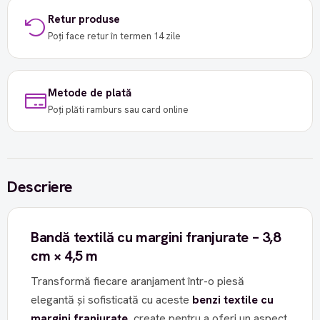
Retur produse
Poți face retur în termen 14 zile
Metode de plată
Poți plăti ramburs sau card online
Descriere
Bandă textilă cu margini franjurate – 3,8
cm × 4,5 m
Transformă fiecare aranjament într-o piesă
elegantă și sofisticată cu aceste
benzi textile cu
margini franjurate
, create pentru a oferi un aspect