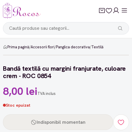
Prima pagină
/
Accesorii flori
/
Panglica decorativa
/
Textilă
Bandă textilă cu margini franjurate, culoare
crem - ROC 0854
8,00 lei
TVA inclus
Stoc epuizat
Indisponibil momentan