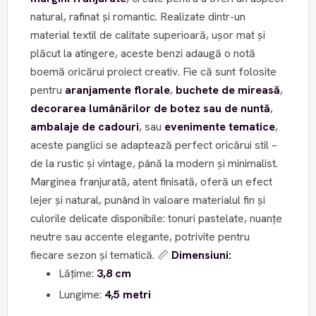
natural, rafinat și romantic. Realizate dintr-un
material textil de calitate superioară, ușor mat și
plăcut la atingere, aceste benzi adaugă o notă
boemă oricărui proiect creativ. Fie că sunt folosite
pentru
aranjamente florale
,
buchete de mireasă
,
decorarea lumânărilor de botez sau de nuntă
,
ambalaje de cadouri
, sau
evenimente tematice
,
aceste panglici se adaptează perfect oricărui stil –
de la rustic și vintage, până la modern și minimalist.
Marginea franjurată, atent finisată, oferă un efect
lejer și natural, punând în valoare materialul fin și
culorile delicate disponibile: tonuri pastelate, nuanțe
neutre sau accente elegante, potrivite pentru
fiecare sezon și tematică. 📏
Dimensiuni:
Lățime:
3,8 cm
Lungime:
4,5 metri