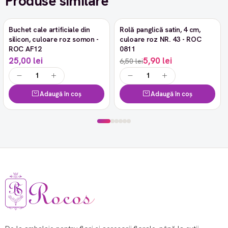
Produse similare
Buchet cale artificiale din
Rolă panglică satin, 4 cm,
-9%
silicon, culoare roz somon -
culoare roz NR. 43 - ROC
ROC AF12
0811
25,00 lei
5,90 lei
6,50 lei
Adaugă în coș
Adaugă în coș