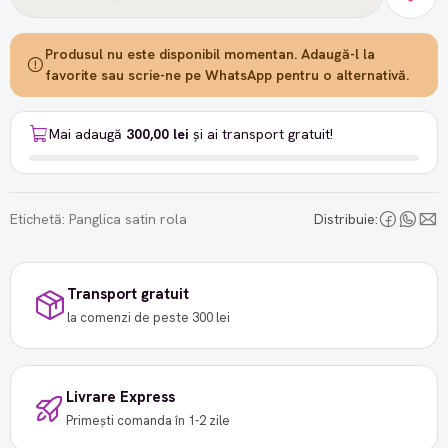
Produsul nu este disponibil momentan. Adaugă-l la
favorite sau scrie-ne pe WhatsApp pentru o alternativă.
Mai adaugă
300,00 lei
și ai transport gratuit!
Etichetă:
Panglica satin rola
Distribuie:
Transport gratuit
la comenzi de peste 300 lei
Livrare Express
Primești comanda în 1-2 zile