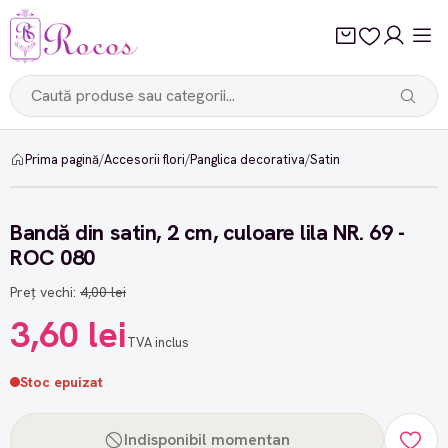
Prima pagină
/
Accesorii flori
/
Panglica decorativa
/
Satin
-10%
Bandă din satin, 2 cm, culoare lila NR. 69 -
ROC 080
Preț vechi:
4,00 lei
3,60 lei
TVA inclus
Stoc epuizat
Indisponibil momentan