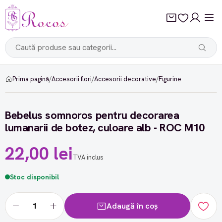
Prima pagină
/
Accesorii flori
/
Accesorii decorative
/
Figurine
Bebelus somnoros pentru decorarea
lumanarii de botez, culoare alb - ROC M10
22,00 lei
TVA inclus
Stoc disponibil
Adaugă în coș