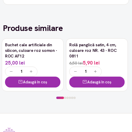
Produse similare
Buchet cale artificiale din
Rolă panglică satin, 4 cm,
-9%
silicon, culoare roz somon -
culoare roz NR. 43 - ROC
ROC AF12
0811
25,00 lei
5,90 lei
6,50 lei
Adaugă în coș
Adaugă în coș