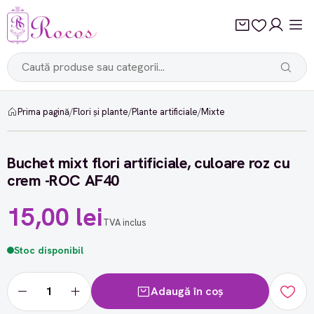
Prima pagină
/
Flori și plante
/
Plante artificiale
/
Mixte
Buchet mixt flori artificiale, culoare roz cu
crem -ROC AF40
15,00 lei
TVA inclus
Stoc disponibil
Adaugă în coș