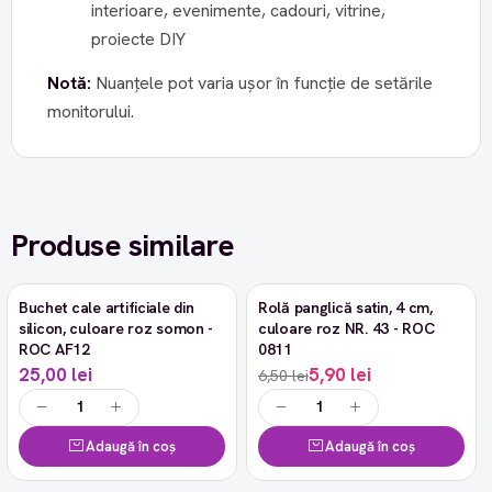
interioare, evenimente, cadouri, vitrine,
proiecte DIY
Notă:
Nuanțele pot varia ușor în funcție de setările
monitorului.
Produse similare
Buchet cale artificiale din
Rolă panglică satin, 4 cm,
-9%
silicon, culoare roz somon -
culoare roz NR. 43 - ROC
ROC AF12
0811
25,00 lei
5,90 lei
6,50 lei
Adaugă în coș
Adaugă în coș