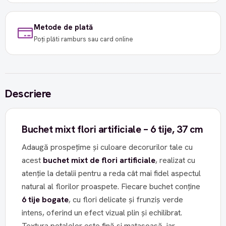
Metode de plată
Poți plăti ramburs sau card online
Descriere
Buchet mixt flori artificiale – 6 tije, 37 cm
Adaugă prospețime și culoare decorurilor tale cu
acest
buchet mixt de flori artificiale
, realizat cu
atenție la detalii pentru a reda cât mai fidel aspectul
natural al florilor proaspete. Fiecare buchet conține
6 tije bogate
, cu flori delicate și frunziș verde
intens, oferind un efect vizual plin și echilibrat.
Textura petalelor este fină și matasoasă, iar