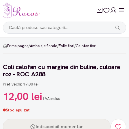
Prima pagină
/
Ambalaje florale
/
Folie flori
/
Celofan flori
-29%
Coli celofan cu margine din buline, culoare
roz - ROC A288
Preț vechi:
17,00 lei
12,00 lei
TVA inclus
Stoc epuizat
Indisponibil momentan