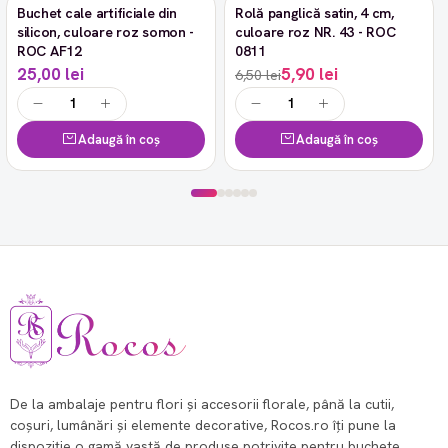
Buchet cale artificiale din
Rolă panglică satin, 4 cm,
-9%
silicon, culoare roz somon -
culoare roz NR. 43 - ROC
ROC AF12
0811
25,00 lei
5,90 lei
6,50 lei
Adaugă în coș
Adaugă în coș
De la ambalaje pentru flori și accesorii florale, până la cutii,
coșuri, lumânări și elemente decorative, Rocos.ro îți pune la
dispoziție o gamă vastă de produse potrivite pentru buchete,