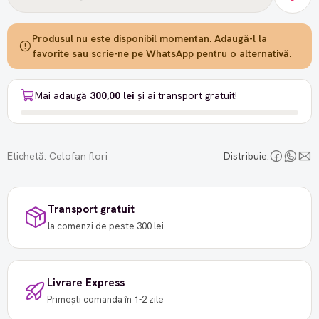
Produsul nu este disponibil momentan. Adaugă-l la
favorite sau scrie-ne pe WhatsApp pentru o alternativă.
Mai adaugă
300,00 lei
și ai transport gratuit!
Etichetă:
Celofan flori
Distribuie:
Transport gratuit
la comenzi de peste 300 lei
Livrare Express
Primești comanda în 1-2 zile