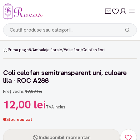
Prima pagină
/
Ambalaje florale
/
Folie flori
/
Celofan flori
-29%
Coli celofan semitransparent uni, culoare
lila - ROC A288
Preț vechi:
17,00 lei
12,00 lei
TVA inclus
Stoc epuizat
Indisponibil momentan