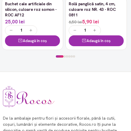
Buchet cale artificiale din
Rolă panglică satin, 4 cm,
-9%
silicon, culoare roz somon -
culoare roz NR. 43 - ROC
ROC AF12
0811
25,00 lei
5,90 lei
6,50 lei
Adaugă în coș
Adaugă în coș
De la ambalaje pentru flori și accesorii florale, până la cutii,
coșuri, lumânări și elemente decorative, Rocos.ro îți pune la
dispoziție o gamă vastă de produse potrivite pentru buchete,