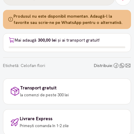
Produsul nu este disponibil momentan. Adaugă-l la
favorite sau scrie-ne pe WhatsApp pentru o alternativă.
Mai adaugă
300,00 lei
și ai transport gratuit!
Etichetă:
Celofan flori
Distribuie:
Transport gratuit
la comenzi de peste 300 lei
Livrare Express
Primești comanda în 1-2 zile