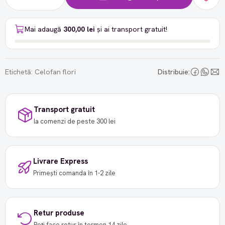
Mai adaugă
300,00 lei
și ai transport gratuit!
Etichetă:
Celofan flori
Distribuie:
Transport gratuit
la comenzi de peste 300 lei
Livrare Express
Primești comanda în 1-2 zile
Retur produse
Poți face retur în termen 14 zile