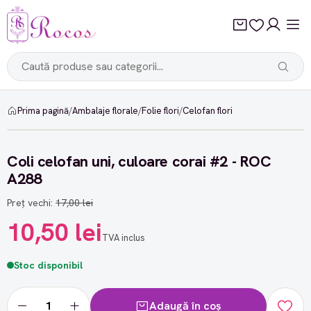
Prima pagină
/
Ambalaje florale
/
Folie flori
/
Celofan flori
-38%
Coli celofan uni, culoare corai #2 - ROC
A288
Preț vechi:
17,00 lei
10,50 lei
TVA inclus
Stoc disponibil
Adaugă în coș