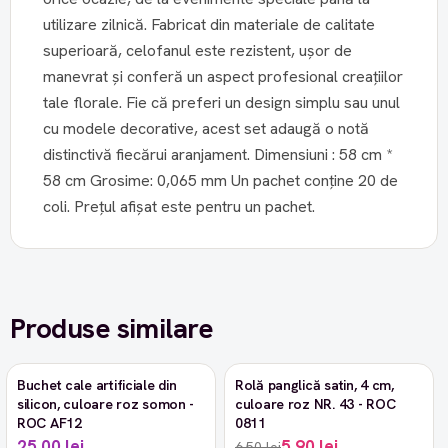
utilizare zilnică. Fabricat din materiale de calitate
superioară, celofanul este rezistent, ușor de
manevrat și conferă un aspect profesional creațiilor
tale florale. Fie că preferi un design simplu sau unul
cu modele decorative, acest set adaugă o notă
distinctivă fiecărui aranjament. Dimensiuni : 58 cm *
58 cm Grosime: 0,065 mm Un pachet conține 20 de
coli. Prețul afișat este pentru un pachet.
Produse similare
Buchet cale artificiale din
Rolă panglică satin, 4 cm,
-9%
silicon, culoare roz somon -
culoare roz NR. 43 - ROC
ROC AF12
0811
25,00 lei
5,90 lei
6,50 lei