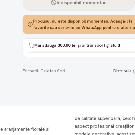
Indisponibil momentan
Produsul nu este disponibil momentan. Adaugă-l la
favorite sau scrie-ne pe WhatsApp pentru o alternat
Mai adaugă
300,00 lei
și ai transport gratuit!
Etichetă:
Celofan flori
Distribuie:
de calitate superioară, celof
aspect profesional creațiilor 
e aranjamente florale și
modele decorative, acest set 