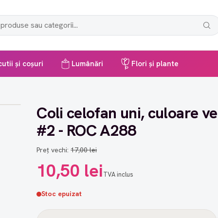
utii și coșuri
Lumânări
Flori și plante
Coli celofan uni, culoare ve
#2 - ROC A288
Preț vechi:
17,00 lei
10,50 lei
TVA inclus
Stoc epuizat