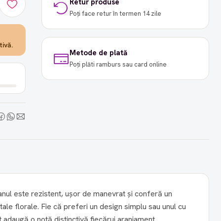
Retur produse
Poți face retur în termen 14 zile
ivă.
Metode de plată
Poți plăti ramburs sau card online
anul este rezistent, ușor de manevrat și conferă un
tale florale. Fie că preferi un design simplu sau unul cu
adaugă o notă distinctivă fiecărui aranjament.