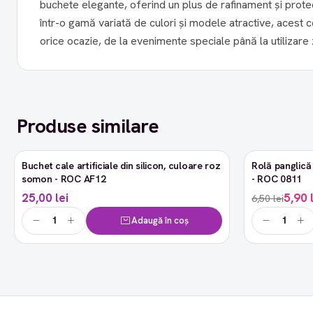
buchete elegante, oferind un plus de rafinament și protecți
într-o gamă variată de culori și modele atractive, acest 
orice ocazie, de la evenimente speciale până la utilizare z
Produse similare
Buchet cale artificiale din silicon, culoare roz
Rolă panglică 
-9%
somon - ROC AF12
- ROC 0811
25,00 lei
5,90 
6,50 lei
Adaugă în coș