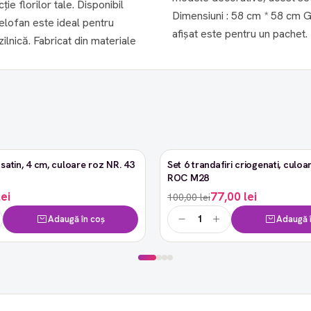
e florilor tale. Disponibil
Dimensiuni : 58 cm * 58 cm Grosime: 0,065 mm Un pachet conține 20 de coli. Prețul
celofan este ideal pentru
afișat este pentru un pachet.
ilnică. Fabricat din materiale
satin, 4 cm, culoare roz NR. 43
Set 6 trandafiri criogenati, culoar
-23%
ROC M28
lei
77,00 lei
100,00 lei
Adaugă în coș
Adaugă î