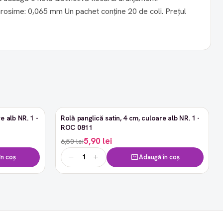
e alb NR. 1 -
Rolă panglică satin, 4 cm, culoare alb NR. 1 -
-9%
ROC 0811
5,90 lei
6,50 lei
n coș
Adaugă în coș