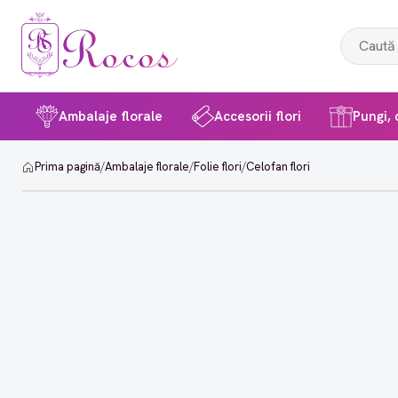
Ambalaje florale
Accesorii flori
Pungi, c
Prima pagină
/
Ambalaje florale
/
Folie flori
/
Celofan flori
-38%