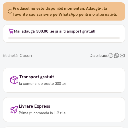
Produsul nu este disponibil momentan. Adaugă-l la
favorite sau scrie-ne pe WhatsApp pentru o alternativă.
Mai adaugă
300,00 lei
și ai transport gratuit!
Etichetă:
Cosuri
Distribuie:
Transport gratuit
la comenzi de peste 300 lei
Livrare Express
Primești comanda în 1-2 zile