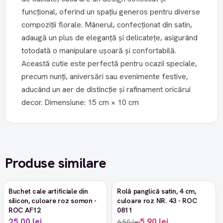
funcțional, oferind un spațiu generos pentru diverse
compoziții florale. Mânerul, confecționat din satin,
adaugă un plus de eleganță și delicatețe, asigurând
totodată o manipulare ușoară și confortabilă.
Această cutie este perfectă pentru ocazii speciale,
precum nunți, aniversări sau evenimente festive,
aducând un aer de distincție și rafinament oricărui
decor. Dimensiune: 15 cm × 10 cm
Produse similare
Buchet cale artificiale din
Rolă panglică satin, 4 cm,
-9%
silicon, culoare roz somon -
culoare roz NR. 43 - ROC
ROC AF12
0811
25,00 lei
5,90 lei
6,50 lei