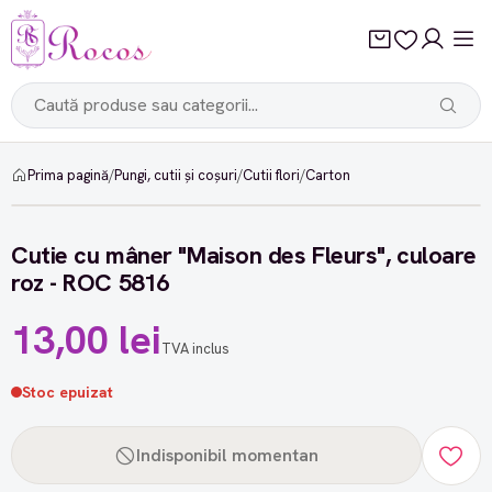
Prima pagină
/
Pungi, cutii și coșuri
/
Cutii flori
/
Carton
Cutie cu mâner "Maison des Fleurs", culoare
roz - ROC 5816
13,00 lei
TVA inclus
Stoc epuizat
Indisponibil momentan