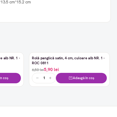
.5 cm*13.5 cm*15.2 cm
e alb NR. 1 -
Rolă panglică satin, 4 cm, culoare alb NR. 1 -
-9%
ROC 0811
5,90 lei
6,50 lei
n coș
Adaugă în coș