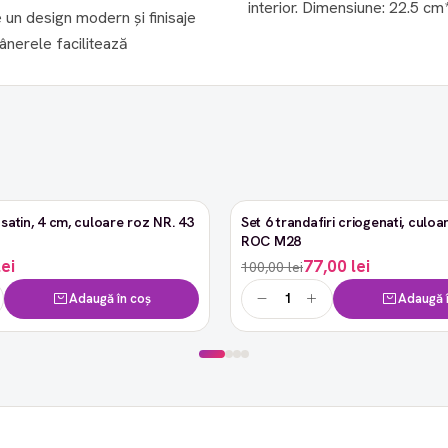
interior. Dimensiune: 22
e un design modern și finisaje
Mânerele facilitează
satin, 4 cm, culoare roz NR. 43
Set 6 trandafiri criogenati, culoar
-23%
ROC M28
lei
77,00 lei
100,00 lei
Adaugă în coș
Adaugă î