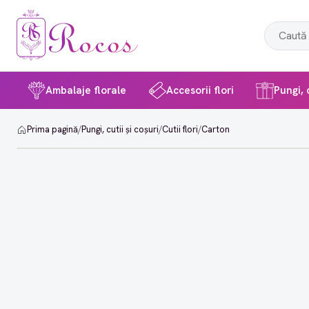
Ambalaje florale
Accesorii flori
Pungi, c
Prima pagină
/
Pungi, cutii și coșuri
/
Cutii flori
/
Carton