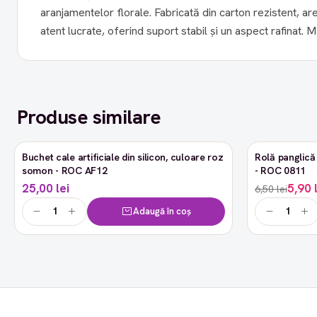
aranjamentelor florale. Fabricată din carton rezistent, ar
atent lucrate, oferind suport stabil și un aspect rafinat. 
Produse similare
Buchet cale artificiale din silicon, culoare roz
Rolă panglică 
-9%
somon - ROC AF12
- ROC 0811
25,00 lei
5,90 
6,50 lei
Adaugă în coș