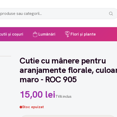
utii și coșuri
Lumânări
Flori și plante
Cutie cu mânere pentru
aranjamente florale, culoa
maro - ROC 905
15,00 lei
TVA inclus
Stoc epuizat