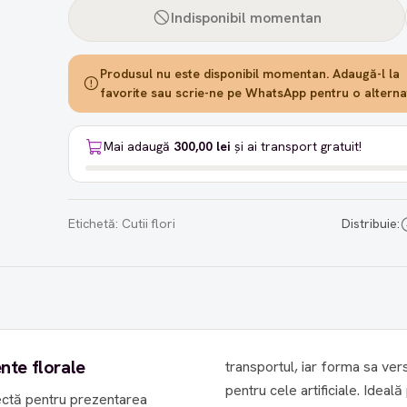
Indisponibil momentan
Produsul nu este disponibil momentan. Adaugă-l la
favorite sau scrie-ne pe WhatsApp pentru o alternat
Mai adaugă
300,00 lei
și ai transport gratuit!
Etichetă:
Cutii flori
Distribuie:
nte florale
transportul, iar forma sa vers
pentru cele artificiale. Idea
ectă pentru prezentarea