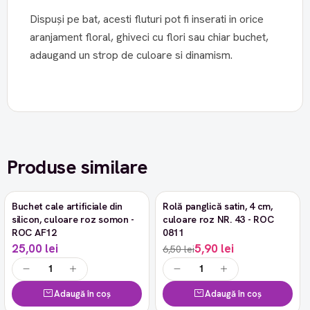
Dispuși pe bat, acesti fluturi pot fi inserati in orice
aranjament floral, ghiveci cu flori sau chiar buchet,
adaugand un strop de culoare si dinamism.
Produse similare
Buchet cale artificiale din
Rolă panglică satin, 4 cm,
-9%
silicon, culoare roz somon -
culoare roz NR. 43 - ROC
ROC AF12
0811
25,00 lei
5,90 lei
6,50 lei
Adaugă în coș
Adaugă în coș