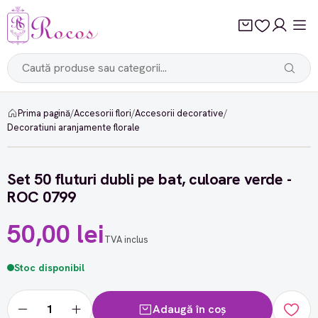
Prima pagină
/
Accesorii flori
/
Accesorii decorative
/
Decoratiuni aranjamente florale
Set 50 fluturi dubli pe bat, culoare verde -
ROC 0799
50,00 lei
TVA inclus
Stoc disponibil
Adaugă în coș