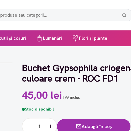
utii și coșuri
Lumânări
Flori și plante
Buchet Gypsophila criogen
culoare crem - ROC FD1
45,00 lei
TVA inclus
Stoc disponibil
Adaugă în coș