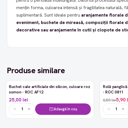
pentru o perioadă îndelungată. Datorită procesului special de criogenare, florile își
mențin forma, culoarea intensă și fragilitatea naturală, fă
suplimentară. Sunt ideale pentru
aranjamente florale d
eveniment, buchete de mireasă, compoziții florale d
decorative sau aranjamente în cutii și clopote de sti
Produse similare
Buchet cale artificiale din silicon, culoare roz
Rolă panglică 
-9%
somon - ROC AF12
- ROC 0811
25,00 lei
5,90 
6,50 lei
Adaugă în coș