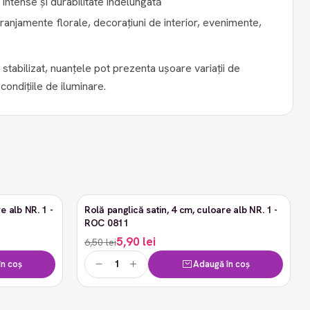
 intense și durabilitate îndelungată
anjamente florale, decorațiuni de interior, evenimente,
 stabilizat, nuanțele pot prezenta ușoare variații de
 condițiile de iluminare.
e alb NR. 1 -
Rolă panglică satin, 4 cm, culoare alb NR. 1 -
-9%
ROC 0811
5,90 lei
6,50 lei
n coș
Adaugă în coș