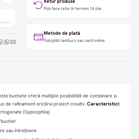
Retur produse
Poți face retur în termen 14 zile
Metode de plată
Poți plăti ramburs sau card online
ceste buchete oferă multiple posibilități de combinare și
s de rafinament oricărui proiect creativ.
Caracteristici:
 criogenate (Gypsophila)
/buchet
e sau întreținere