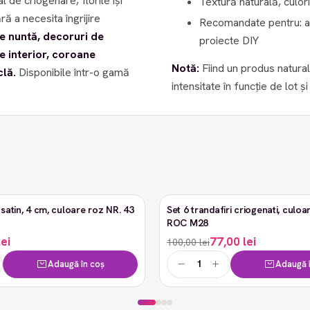
Textură naturală, culori
ră a necesita îngrijire
Recomandate pentru: ar
e nuntă, decoruri de
proiecte DIY
e interior, coroane
Notă:
Fiind un produs natural
clă.
Disponibile într-o gamă
intensitate în funcție de lot și
satin, 4 cm, culoare roz NR. 43
Set 6 trandafiri criogenati, culoar
-23%
ROC M28
lei
77,00 lei
100,00 lei
Adaugă în coș
Adaugă î