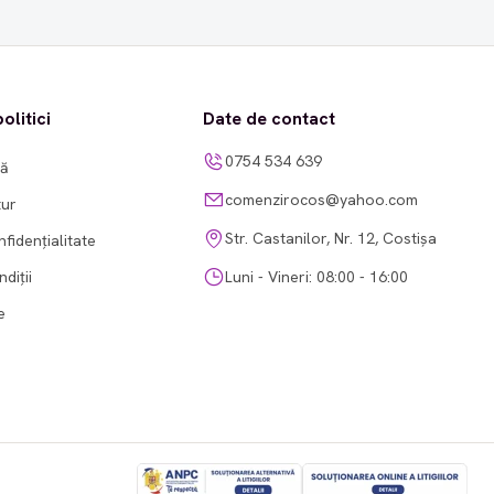
olitici
Date de contact
0754 534 639
tă
comenzirocos@yahoo.com
tur
Str. Castanilor, Nr. 12, Costișa
nfidențialitate
diții
Luni - Vineri: 08:00 - 16:00
e