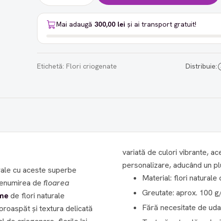
Mai adaugă
300,00 lei
și ai transport gratuit!
Etichetă:
Flori criogenate
Distribuie:
variată de culori vibrante, a
personalizare, aducând un plu
orale cu aceste superbe
Material: flori naturale
 denumirea de
floarea
Greutate: aprox. 100 g
me
de flori naturale
Fără necesitate de udar
proaspăt și textura delicată