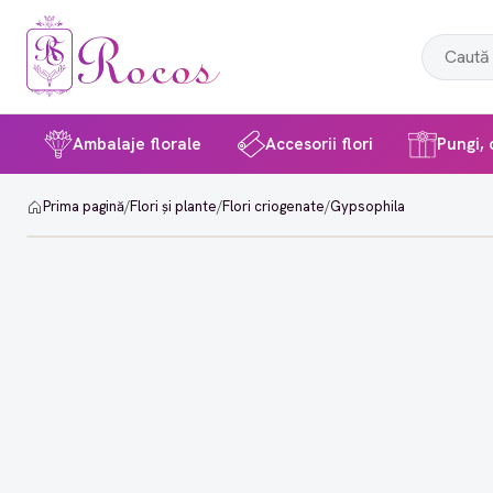
Ambalaje florale
Accesorii flori
Pungi, c
Prima pagină
/
Flori și plante
/
Flori criogenate
/
Gypsophila