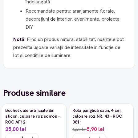
îndelungată
Recomandate pentru: aranjamente florale,
decorațiuni de interior, evenimente, proiecte
DIY
Notă:
Fiind un produs natural stabilizat, nuanțele pot
prezenta ușoare variații de intensitate în funcție de
lot și condițiile de iluminare.
Produse similare
Buchet cale artificiale din
Rolă panglică satin, 4 cm,
-9%
silicon, culoare roz somon -
culoare roz NR. 43 - ROC
ROC AF12
0811
25,00 lei
5,90 lei
6,50 lei