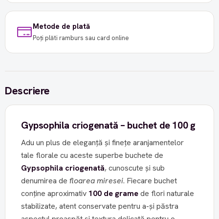
Metode de plată
Poți plăti ramburs sau card online
Descriere
Gypsophila criogenată – buchet de 100 g
Adu un plus de eleganță și finețe aranjamentelor
tale florale cu aceste superbe buchete de
Gypsophila criogenată
, cunoscute și sub
denumirea de
floarea miresei
. Fiecare buchet
conține aproximativ
100 de grame
de flori naturale
stabilizate, atent conservate pentru a-și păstra
aspectul proaspăt și textura delicată pentru o