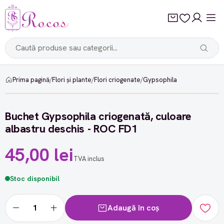
Prima pagină
/
Flori și plante
/
Flori criogenate
/
Gypsophila
Buchet Gypsophila criogenată, culoare
albastru deschis - ROC FD1
45,00 lei
TVA inclus
Stoc disponibil
Adaugă în coș