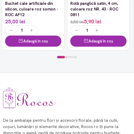
Buchet cale artificiale din
Rolă panglică satin, 4 cm,
-9%
silicon, culoare roz somon -
culoare roz NR. 43 - ROC
ROC AF12
0811
25,00 lei
5,90 lei
6,50 lei
Adaugă în coș
Adaugă în coș
De la ambalaje pentru flori și accesorii florale, până la cutii,
coșuri, lumânări și elemente decorative, Rocos.ro îți pune la
dispoziție o gamă vastă de produse potrivite pentru buchete,