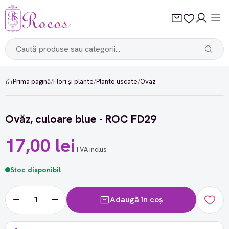
Prima pagină
/
Flori și plante
/
Plante uscate
/
Ovaz
Ovăz, culoare blue - ROC FD29
17,00 lei
TVA inclus
Stoc disponibil
Adaugă în coș