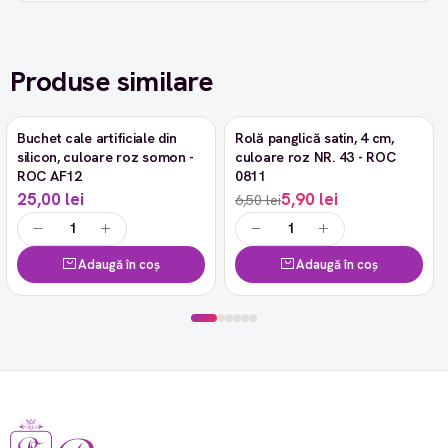
Produse similare
Buchet cale artificiale din
Rolă panglică satin, 4 cm,
-9%
silicon, culoare roz somon -
culoare roz NR. 43 - ROC
ROC AF12
0811
25,00 lei
5,90 lei
6,50 lei
Adaugă în coș
Adaugă în coș