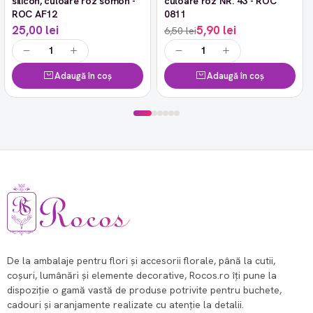
silicon, culoare roz somon -
culoare roz NR. 43 - ROC
ROC AF12
0811
25,00 lei
5,90 lei
6,50 lei
Adaugă în coș
Adaugă în coș
De la ambalaje pentru flori și accesorii florale, până la cutii,
coșuri, lumânări și elemente decorative, Rocos.ro îți pune la
dispoziție o gamă vastă de produse potrivite pentru buchete,
cadouri și aranjamente realizate cu atenție la detalii.