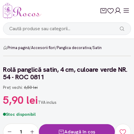
Prima pagină
/
Accesorii flori
/
Panglica decorativa
/
Satin
-9%
Rolă panglică satin, 4 cm, culoare verde NR.
54 - ROC 0811
Preț vechi:
6,50 lei
5,90 lei
TVA inclus
Stoc disponibil
Adaugă în coș