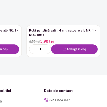
e alb NR. 1 -
Rolă panglică satin, 4 cm, culoare alb NR. 1 -
-9%
ROC 0811
5,90 lei
6,50 lei
n coș
Adaugă în coș
olitici
Date de contact
0754 534 639
tă