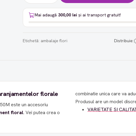
Mai adaugă
300,00 lei
și ai transport gratuit!
Etichetă:
ambalaje flori
Distribuie:
aranjamentelor florale
combinatie unica care va aduc
Produsul are un model discret
e 50M este un accesoriu
VARIETATE SI CALITATE
ent floral
. Vei putea crea o