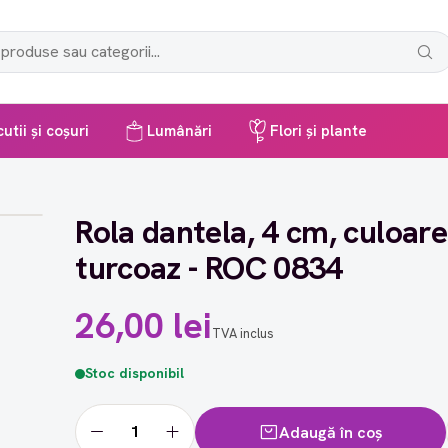
utii și coșuri
Lumânări
Flori și plante
Rola dantela, 4 cm, culoare
turcoaz - ROC 0834
26,00 lei
TVA inclus
Stoc disponibil
Adaugă în coș