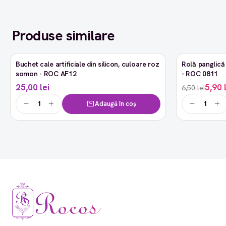
Produse similare
Buchet cale artificiale din silicon, culoare roz
Rolă panglică 
-9%
somon - ROC AF12
- ROC 0811
25,00 lei
5,90 
6,50 lei
Adaugă în coș