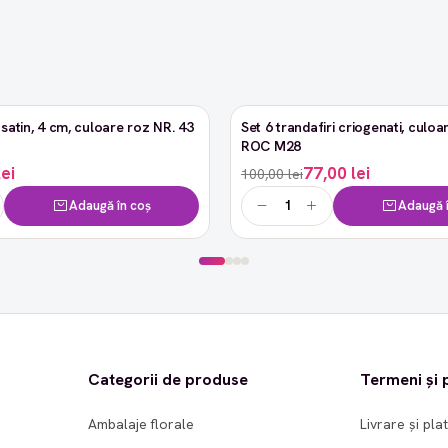
satin, 4 cm, culoare roz NR. 43
Set 6 trandafiri criogenati, culoar
-23%
ROC M28
lei
77,00 lei
100,00 lei
Adaugă în coș
Adaugă î
Categorii de produse
Termeni și p
Ambalaje florale
Livrare și pla