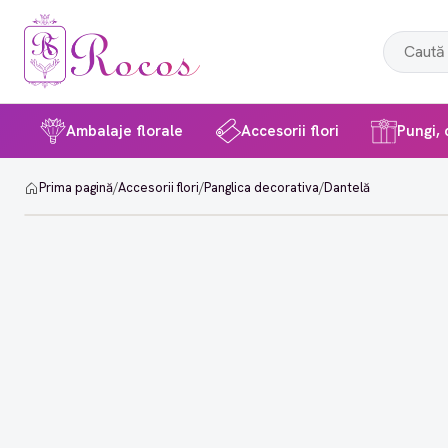
Ambalaje florale
Accesorii flori
Pungi, c
Prima pagină
/
Accesorii flori
/
Panglica decorativa
/
Dantelă