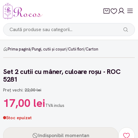
Prima pagină
/
Pungi, cutii și coșuri
/
Cutii flori
/
Carton
-22%
Set 2 cutii cu mâner, culoare roșu - ROC
5281
Preț vechi:
22,00 lei
17,00 lei
TVA inclus
Stoc epuizat
Indisponibil momentan