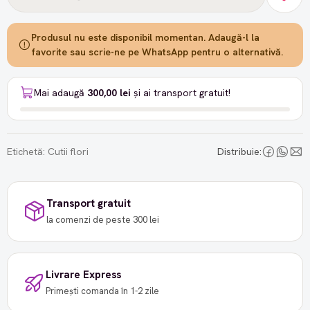
Produsul nu este disponibil momentan. Adaugă-l la
favorite sau scrie-ne pe WhatsApp pentru o alternativă.
Mai adaugă
300,00 lei
și ai transport gratuit!
Etichetă:
Cutii flori
Distribuie:
Transport gratuit
la comenzi de peste 300 lei
Livrare Express
Primești comanda în 1-2 zile