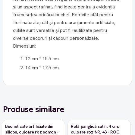
și un aspect rafinat, fiind ideale pentru a evidenția
frumusețea oricărui buchet. Potrivite atât pentru
flori naturale, cât și pentru aranjamente artificiale,
cutiile sunt versatile și pot fi reutilizate pentru
diverse decoruri și cadouri personalizate.
Dimensiuni:
12 cm * 15.5 cm
14 cm * 17.5 cm
Produse similare
Buchet cale artificiale din
Rolă panglică satin, 4 cm,
-9%
silicon, culoare roz somon -
culoare roz NR. 43 - ROC