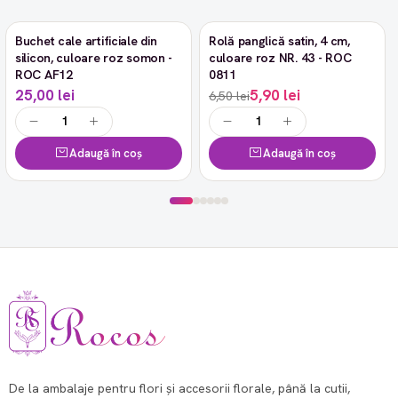
Buchet cale artificiale din
Rolă panglică satin, 4 cm,
-9%
silicon, culoare roz somon -
culoare roz NR. 43 - ROC
ROC AF12
0811
25,00 lei
5,90 lei
6,50 lei
Adaugă în coș
Adaugă în coș
De la ambalaje pentru flori și accesorii florale, până la cutii,