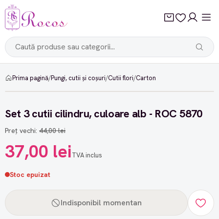
Prima pagină
/
Pungi, cutii și coșuri
/
Cutii flori
/
Carton
-15%
Set 3 cutii cilindru, culoare alb - ROC 5870
Preț vechi:
44,00 lei
37,00 lei
TVA inclus
Stoc epuizat
Indisponibil momentan