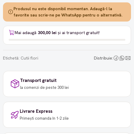
Produsul nu este disponibil momentan. Adaugă-l la
favorite sau scrie-ne pe WhatsApp pentru o alternativă.
Mai adaugă
300,00 lei
și ai transport gratuit!
Etichetă:
Cutii flori
Distribuie:
Transport gratuit
la comenzi de peste 300 lei
Livrare Express
Primești comanda în 1-2 zile