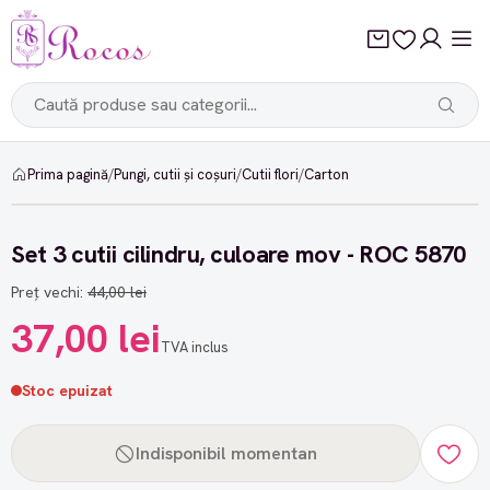
Prima pagină
/
Pungi, cutii și coșuri
/
Cutii flori
/
Carton
-15%
Set 3 cutii cilindru, culoare mov - ROC 5870
Preț vechi:
44,00 lei
37,00 lei
TVA inclus
Stoc epuizat
Indisponibil momentan