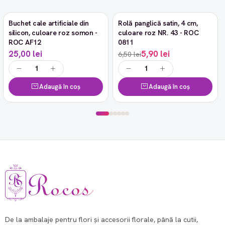
Buchet cale artificiale din
Rolă panglică satin, 4 cm,
-9%
silicon, culoare roz somon -
culoare roz NR. 43 - ROC
ROC AF12
0811
25,00 lei
5,90 lei
6,50 lei
Adaugă în coș
Adaugă în coș
De la ambalaje pentru flori și accesorii florale, până la cutii,