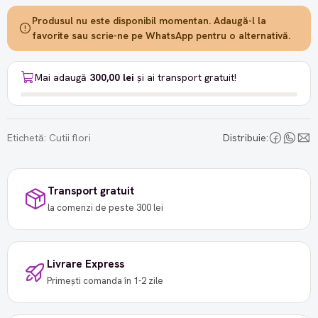
Produsul nu este disponibil momentan. Adaugă-l la
favorite sau scrie-ne pe WhatsApp pentru o alternativă.
Mai adaugă
300,00 lei
și ai transport gratuit!
Etichetă:
Cutii flori
Distribuie:
Transport gratuit
la comenzi de peste 300 lei
Livrare Express
Primești comanda în 1-2 zile