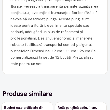
florale. Fereastra transparentă permite vizualizarea
conținutului, evidențiind frumusețea florilor fără a fi
nevoie să deschideți punga. Aceste pungi sunt
ideale pentru florării, evenimente speciale sau
cadouri, adăugând un plus de rafinament și
profesionalism. Designul ergonomic și mânerele
robuste facilitează transportul comod și sigur al
buchetelor. Dimensiune: 12 cm * 11 cm * 26 cm Se
comercializează la set de 12 bucăți. Prețul afișat
este pentru un set.
Produse similare
Buchet cale artificiale din
Rolă panglică satin, 4 cm,
-9%