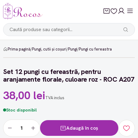
Prima pagină
/
Pungi, cutii și coșuri
/
Pungi
/
Pungi cu fereastra
Set 12 pungi cu fereastră, pentru
aranjamente florale, culoare roz - ROC A207
38,00 lei
TVA inclus
Stoc disponibil
Adaugă în coș