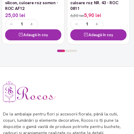
silicon, culoare roz somon -
culoare roz NR. 43 - ROC
ROC AF12
0811
25,00 lei
5,90 lei
6,50 lei
Adaugă în coș
Adaugă în coș
De la ambalaje pentru flori și accesorii florale, până la cutii,
coșuri, lumânări și elemente decorative, Rocos.ro îți pune la
dispoziție o gamă vastă de produse potrivite pentru buchete,
cadouri și aranjamente realizate cu atenție la detalii.