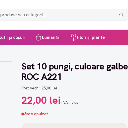
utii și coșuri
Lumânări
Flori și plante
Set 10 pungi, culoare galbe
ROC A221
Preț vechi:
25,00 lei
22,00 lei
TVA inclus
Stoc epuizat