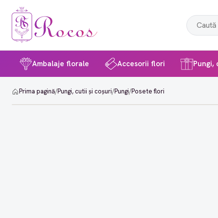
Ambalaje florale
Accesorii flori
Pungi, c
Prima pagină
/
Pungi, cutii și coșuri
/
Pungi
/
Posete flori
-12%