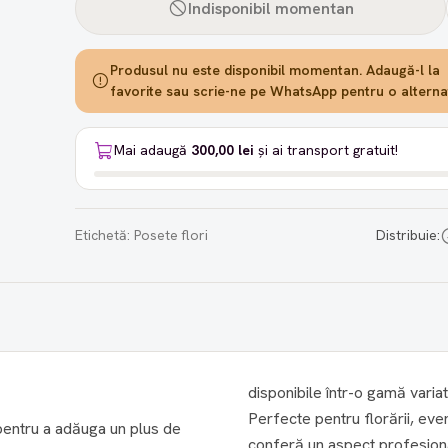
Indisponibil momentan
Produsul nu este disponibil momentan. Adaugă-l la
favorite sau scrie-ne pe WhatsApp pentru o alternat
Mai adaugă
300,00 lei
și ai transport gratuit!
Etichetă:
Posete flori
Distribuie:
disponibile într-o gamă variat
Perfecte pentru florării, ev
pentru a adăuga un plus de
conferă un aspect profesional și sofi