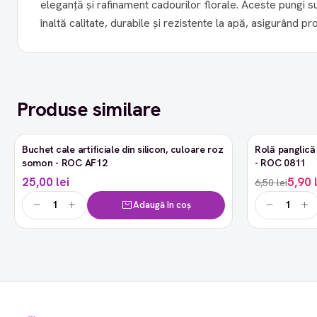
eleganță și rafinament cadourilor florale. Aceste pungi s
înaltă calitate, durabile și rezistente la apă, asigurând protec
Produse similare
Buchet cale artificiale din silicon, culoare roz
Rolă panglică 
-9%
somon - ROC AF12
- ROC 0811
25,00 lei
5,90 
6,50 lei
Adaugă în coș