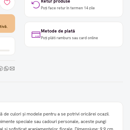
Retur produse
Poți face retur în termen 14 zile
ivă.
Metode de plată
Poți plăti ramburs sau card online
ă de culori și modele pentru a se potrivi oricărei ocazii.
enimente speciale sau cadouri personale, aceste pungi
sticat aranjamentelor florale. Dimensiune: 9.9 cm