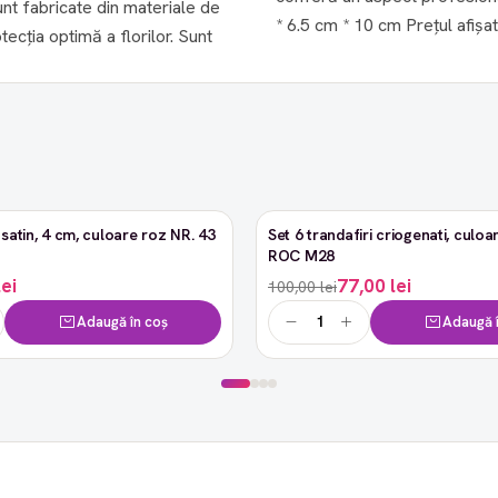
unt fabricate din materiale de
ția optimă a florilor. Sunt
satin, 4 cm, culoare roz NR. 43
Set 6 trandafiri criogenati, culoar
-23%
ROC M28
lei
77,00 lei
100,00 lei
Adaugă în coș
Adaugă î