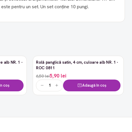
* 6.5 cm * 10 cm Prețul afișat este pentru un set. Un set conține 10 pungi.
e alb NR. 1 -
Rolă panglică satin, 4 cm, culoare alb NR. 1 -
-9%
ROC 0811
5,90 lei
6,50 lei
n coș
Adaugă în coș